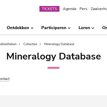
Submenu
TICKETS
Agenda
Pers
Zaalverh
Ontdekken
Participeren
Leren
O
bibliotheken
Collecties
Mineralogy Database
Mineralogy Database
ontact