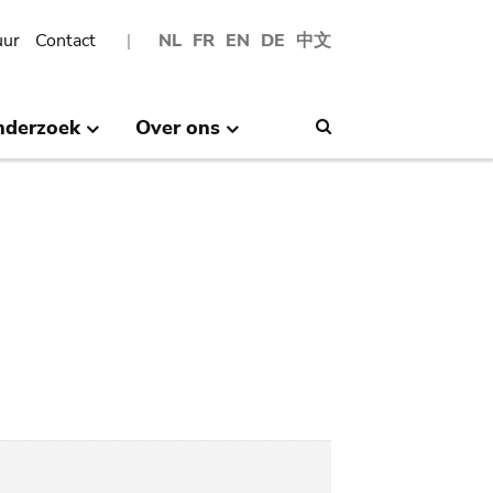
uur
Contact
NL
FR
EN
DE
中文
nderzoek
Over ons
Search