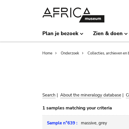
Skip
Skip
to
to
main
search
content
Plan je bezoek
Zien & doen
Breadcrumb
Home
Onderzoek
Collecties, archieven en 
Search
|
About the mineralogy database
|
C
1 samples matching your criteria
Sample n°639 :
massive, grey