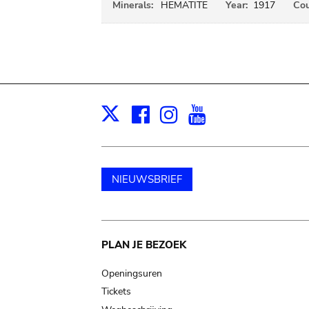
Minerals:
HEMATITE
Year:
1917
Cou
Facebook
Instagram
Youtube
Print
X
NIEUWSBRIEF
Main
PLAN JE BEZOEK
navigation
Openingsuren
Tickets