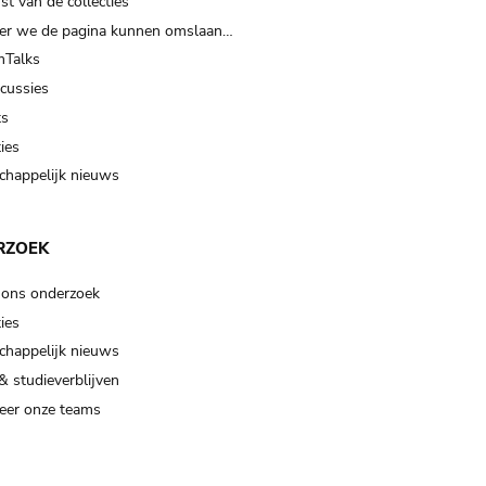
t van de collecties
er we de pagina kunnen omslaan…
Talks
scussies
ts
ies
happelijk nieuws
RZOEK
 ons onderzoek
ies
happelijk nieuws
& studieverblijven
eer onze teams