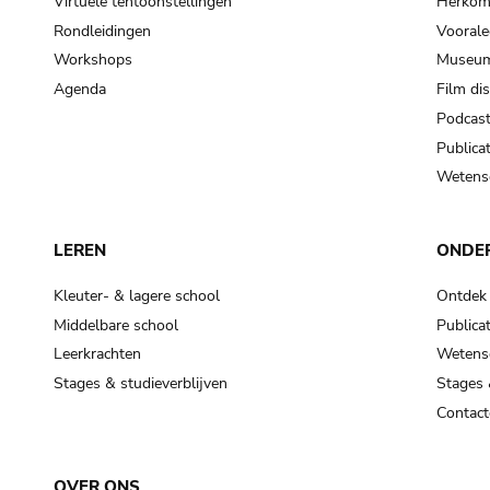
Virtuele tentoonstellingen
Herkoms
Rondleidingen
Voorale
Workshops
Museum
Agenda
Film di
Podcas
Publicat
Wetensc
LEREN
ONDE
Kleuter- & lagere school
Ontdek
Middelbare school
Publicat
Leerkrachten
Wetensc
Stages & studieverblijven
Stages 
Contact
OVER ONS