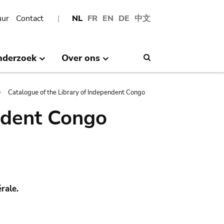
uur
Contact
NL
FR
EN
DE
中文
nderzoek
Over ons
Search
Catalogue of the Library of Independent Congo
ndent Congo
rale.