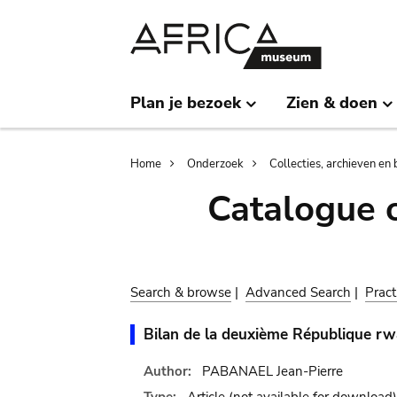
Skip
Skip
to
to
main
search
content
Plan je bezoek
Zien & doen
Breadcrumb
Home
Onderzoek
Collecties, archieven en 
Catalogue 
Search & browse
|
Advanced Search
|
Pract
Bilan de la deuxième République rw
Author:
PABANAEL Jean-Pierre
Type:
Article
(not available for download)