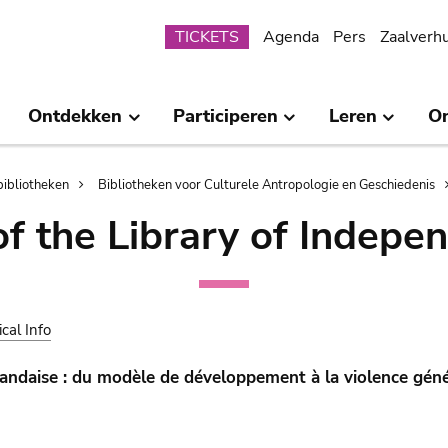
Submenu
TICKETS
Agenda
Pers
Zaalverh
Ontdekken
Participeren
Leren
O
bibliotheken
Bibliotheken voor Culturele Antropologie en Geschiedenis
of the Library of Indepe
ical Info
andaise : du modèle de développement à la violence géné