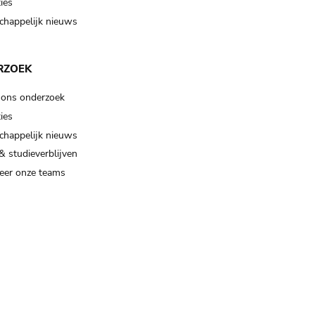
ies
happelijk nieuws
RZOEK
 ons onderzoek
ies
happelijk nieuws
& studieverblijven
eer onze teams