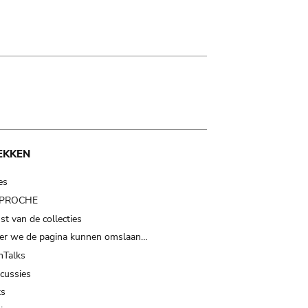
EKKEN
es
t PROCHE
t van de collecties
er we de pagina kunnen omslaan…
Talks
scussies
ts