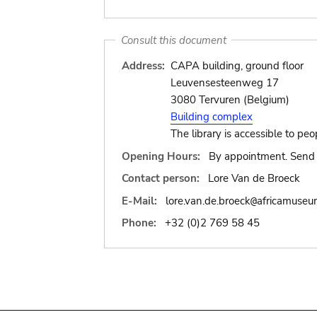
Consult this document
Address:
CAPA building, ground floor
Leuvensesteenweg 17
3080 Tervuren (Belgium)
Building complex
The library is accessible to peo
Opening Hours:
By appointment. Send 
Contact person:
Lore Van de Broeck
E-Mail:
lore.van.de.broeck
africamuseu
@
Phone:
+32 (0)2 769 58 45