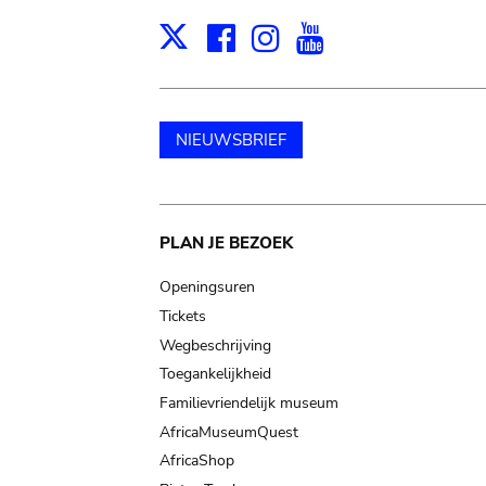
Facebook
Instagram
Youtube
Print
X
NIEUWSBRIEF
Main
PLAN JE BEZOEK
navigation
Openingsuren
Tickets
Wegbeschrijving
Toegankelijkheid
Familievriendelijk museum
AfricaMuseumQuest
AfricaShop