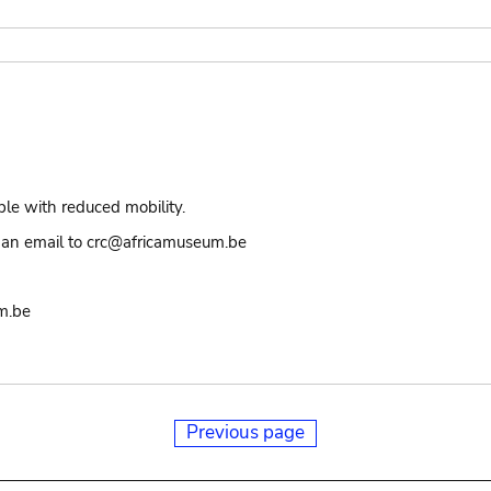
ple with reduced mobility.
an email to crc@africamuseum.be
m.be
Previous page