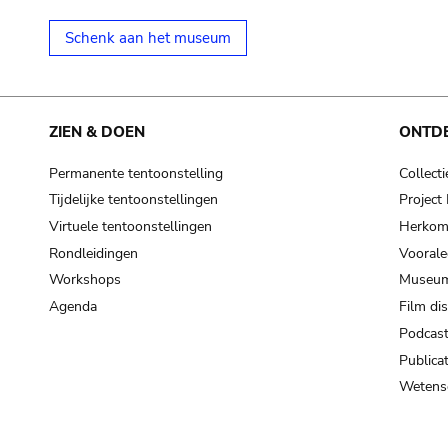
Schenk aan het museum
ZIEN & DOEN
ONTD
Permanente tentoonstelling
Collecti
Tijdelijke tentoonstellingen
Projec
Virtuele tentoonstellingen
Herkoms
Rondleidingen
Voorale
Workshops
Museum
Agenda
Film di
Podcas
Publicat
Wetensc