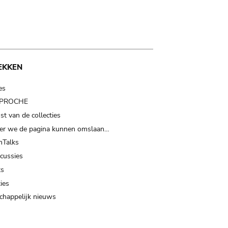
EKKEN
es
t PROCHE
t van de collecties
er we de pagina kunnen omslaan…
Talks
scussies
ts
ies
happelijk nieuws