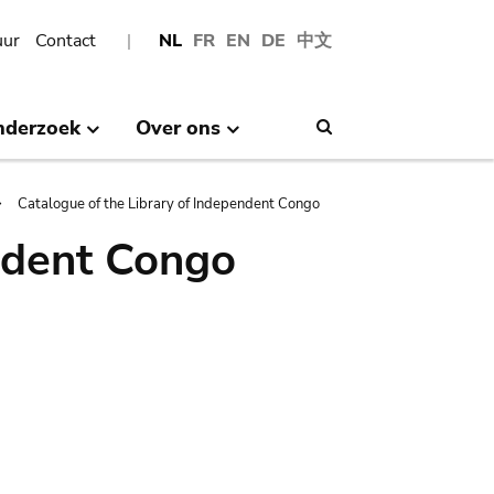
uur
Contact
NL
FR
EN
DE
中文
nderzoek
Over ons
Search
Catalogue of the Library of Independent Congo
ndent Congo