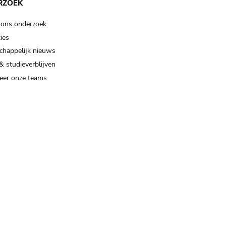
RZOEK
 ons onderzoek
ies
happelijk nieuws
& studieverblijven
eer onze teams