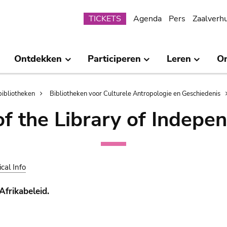
Submenu
TICKETS
Agenda
Pers
Zaalverh
Ontdekken
Participeren
Leren
O
bibliotheken
Bibliotheken voor Culturele Antropologie en Geschiedenis
of the Library of Indepe
ical Info
Afrikabeleid.