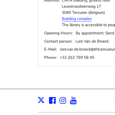
Address:
CAPA building, ground floor
Leuvensesteenweg 17
3080 Tervuren (Belgium)
Building complex
The library is accessible to peo
Opening Hours:
By appointment. Send 
Contact person:
Lore Van de Broeck
E-Mail:
lore.van.de.broeck
africamuseu
@
Phone:
+32 (0)2 769 58 45
Facebook
Instagram
Youtube
Print
X