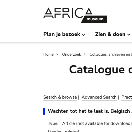
Skip
Skip
to
to
main
search
content
Plan je bezoek
Zien & doen
Breadcrumb
Home
Onderzoek
Collecties, archieven en 
Catalogue 
Search & browse
|
Advanced Search
|
Pract
Wachten tot het te laat is. Belgisch 
Type:
Article
(not available for download)
Media:
printed