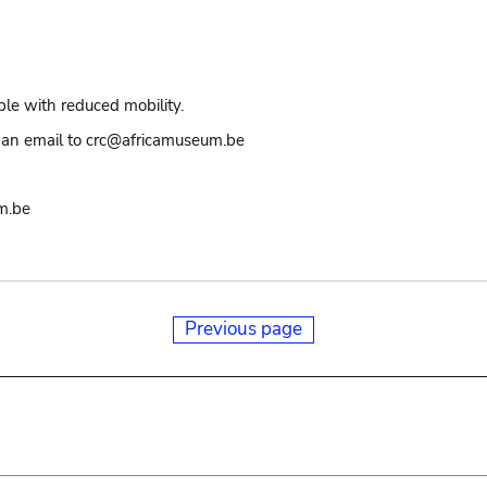
ple with reduced mobility.
an email to crc@africamuseum.be
m.be
Previous page