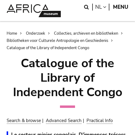
Skip
Skip
Search
LANGUAGE
NL
MENU
to
to
main
search
content
Breadcrumb
Home
Onderzoek
Collecties, archieven en bibliotheken
Bibliotheken voor Culturele Antropologie en Geschiedenis
Catalogue of the Library of Independent Congo
Catalogue of the
Library of
Independent Congo
Search & browse
|
Advanced Search
|
Practical Info
Le secteur minier congolais. D'immenses trésors