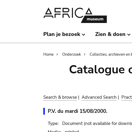
Skip
Skip
to
to
main
search
content
Plan je bezoek
Zien & doen
Breadcrumb
Home
Onderzoek
Collecties, archieven en 
Catalogue 
Search & browse
|
Advanced Search
|
Pract
P.V. du mardi 15/08/2000.
Type:
Document
(not available for downl
Media:
printed