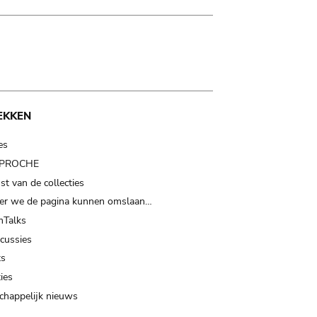
EKKEN
es
t PROCHE
t van de collecties
er we de pagina kunnen omslaan…
Talks
scussies
ts
ies
happelijk nieuws