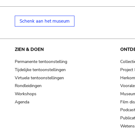
Schenk aan het museum
ZIEN & DOEN
ONTD
Permanente tentoonstelling
Collecti
Tijdelijke tentoonstellingen
Projec
Virtuele tentoonstellingen
Herkoms
Rondleidingen
Voorale
Workshops
Museum
Agenda
Film di
Podcas
Publicat
Wetensc