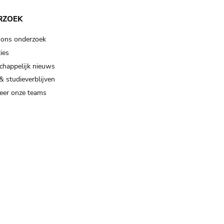
RZOEK
 ons onderzoek
ies
happelijk nieuws
& studieverblijven
eer onze teams