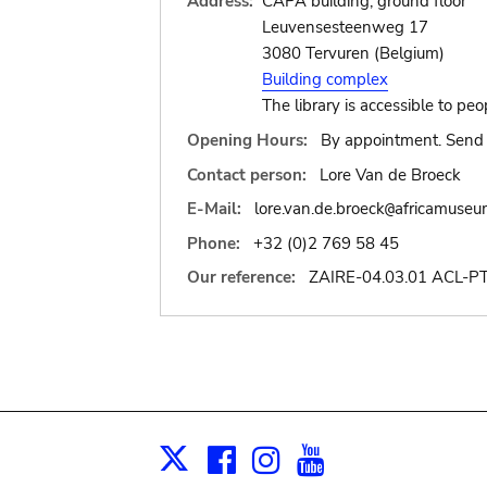
Address:
CAPA building, ground floor
Leuvensesteenweg 17
3080 Tervuren (Belgium)
Building complex
The library is accessible to peo
Opening Hours:
By appointment. Send 
Contact person:
Lore Van de Broeck
E-Mail:
lore.van.de.broeck
africamuseu
@
Phone:
+32 (0)2 769 58 45
Our reference:
ZAIRE-04.03.01 ACL-
Facebook
Instagram
Youtube
Print
X