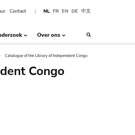
uur
Contact
NL
FR
EN
DE
中文
nderzoek
Over ons
Search
Catalogue of the Library of Independent Congo
ndent Congo