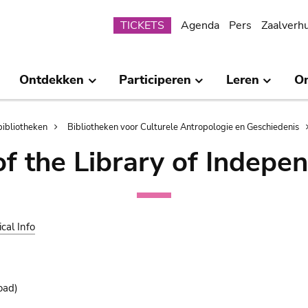
Submenu
TICKETS
Agenda
Pers
Zaalverh
Ontdekken
Participeren
Leren
O
bibliotheken
Bibliotheken voor Culturele Antropologie en Geschiedenis
of the Library of Indepe
ical Info
oad)