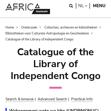
Skip
Skip
Search
LANGUAGE
NL
MENU
to
to
main
search
content
Breadcrumb
Home
Onderzoek
Collecties, archieven en bibliotheken
Bibliotheken voor Culturele Antropologie en Geschiedenis
Catalogue of the Library of Independent Congo
Catalogue of the
Library of
Independent Congo
Search & browse
|
Advanced Search
|
Practical Info
Wakongomani wote wa kike (UNDP/MONUC)