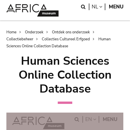
Skip
Skip
Search
LANGUAGE
NL
MENU
to
to
main
search
content
Breadcrumb
Home
Onderzoek
Ontdek ons onderzoek
Collectiebeheer
Collecties Cultureel Erfgoed
Human
Sciences Online Collection Database
Human Sciences
Online Collection
Database