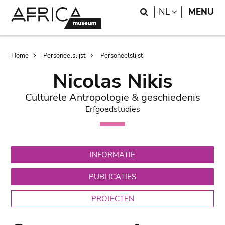
Skip
Skip
Search
LANGUAGE
NL
MENU
to
to
main
search
content
Breadcrumb
Home
Personeelslijst
Personeelslijst
Nicolas Nikis
Culturele Antropologie & geschiedenis
Erfgoedstudies
INFORMATIE
PUBLICATIES
PROJECTEN