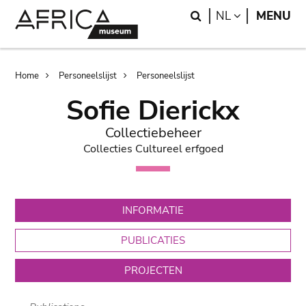
Skip
Skip
Search
LANGUAGE
NL
MENU
to
to
main
search
content
Breadcrumb
Home
Personeelslijst
Personeelslijst
Sofie Dierickx
Collectiebeheer
Collecties Cultureel erfgoed
INFORMATIE
PUBLICATIES
PROJECTEN