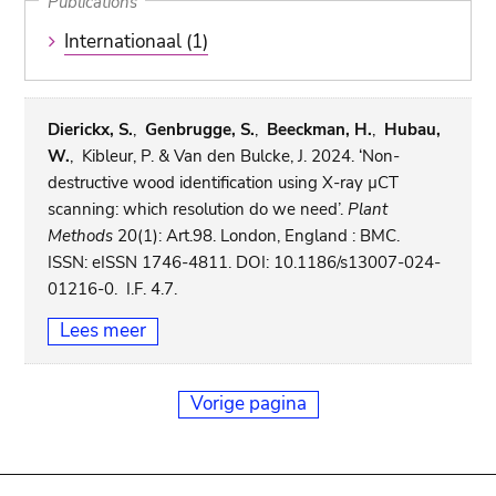
Publications
Internationaal (1)
Dierickx, S.
,
Genbrugge, S.
,
Beeckman, H.
,
Hubau,
W.
, Kibleur, P. & Van den Bulcke, J. 2024. ‘Non-
destructive wood identification using X-ray µCT
scanning: which resolution do we need’.
Plant
Methods
20(1): Art.98. London, England : BMC.
ISSN: eISSN 1746-4811. DOI: 10.1186/s13007-024-
01216-0. I.F. 4.7.
Lees meer
Vorige pagina