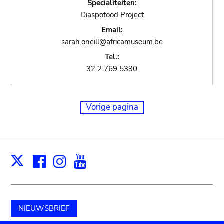
Specialiteiten:
Diaspofood Project
Email:
sarah.oneill@africamuseum.be
Tel.:
32 2 769 5390
Vorige pagina
Facebook
Instagram
Youtube
Print
X
NIEUWSBRIEF