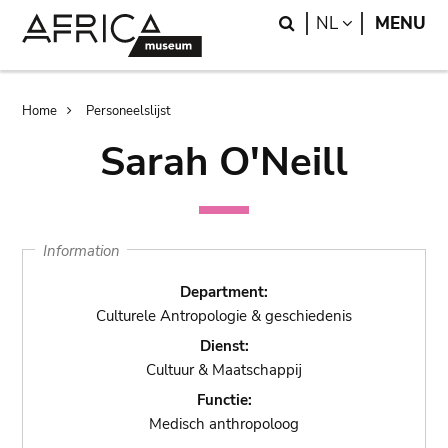
Skip
Skip
Search
LANGUAGE
NL
MENU
to
to
main
search
content
Breadcrumb
Home
Personeelslijst
Sarah O'Neill
Information
Department:
Culturele Antropologie & geschiedenis
Dienst:
Cultuur & Maatschappij
Functie:
Medisch anthropoloog