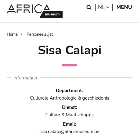
Skip
Skip
Search
LANGUAGE
NL
MENU
to
to
main
search
content
Breadcrumb
Home
Personeelslijst
Sisa Calapi
Information
Department:
Culturele Antropologie & geschiedenis
Dienst:
Cultuur & Maatschappij
Email:
sisa.calapi@africamuseum.be