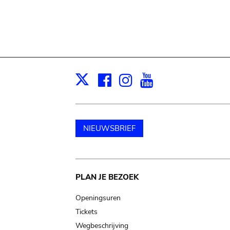
Facebook
Instagram
Youtube
Print
X
NIEUWSBRIEF
Main
PLAN JE BEZOEK
navigation
Openingsuren
Tickets
Wegbeschrijving