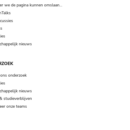
er we de pagina kunnen omslaan…
Talks
scussies
ts
ies
happelijk nieuws
RZOEK
 ons onderzoek
ies
happelijk nieuws
& studieverblijven
eer onze teams