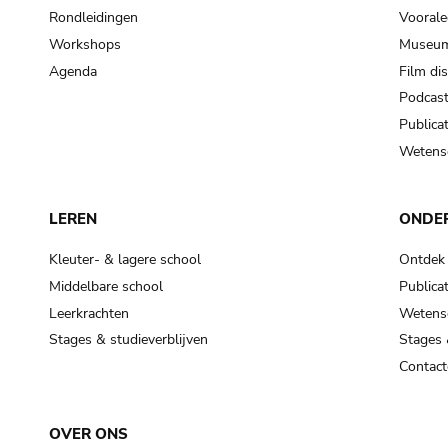
Rondleidingen
Voorale
Workshops
Museum
Agenda
Film di
Podcas
Publicat
Wetensc
LEREN
ONDE
Kleuter- & lagere school
Ontdek
Middelbare school
Publicat
Leerkrachten
Wetensc
Stages & studieverblijven
Stages 
Contact
OVER ONS