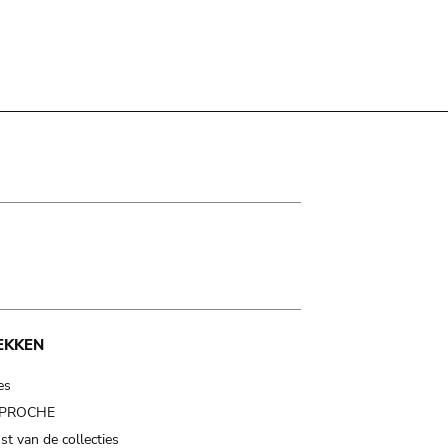
EKKEN
es
t PROCHE
t van de collecties