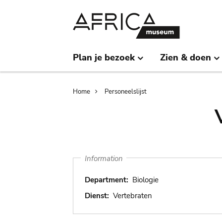
Skip
Skip
to
to
main
search
content
Plan je bezoek
Zien & doen
Breadcrumb
Home
Personeelslijst
Information
Department:
Biologie
Dienst:
Vertebraten