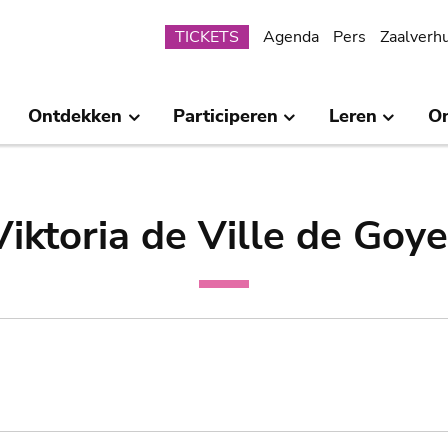
Submenu
TICKETS
Agenda
Pers
Zaalverh
Ontdekken
Participeren
Leren
O
Viktoria de Ville de Goye