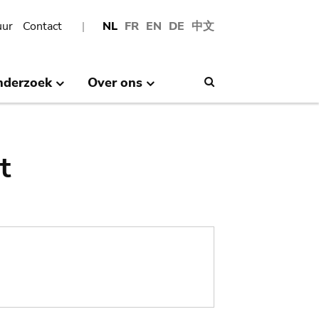
uur
Contact
NL
FR
EN
DE
中文
nderzoek
Over ons
Search
t