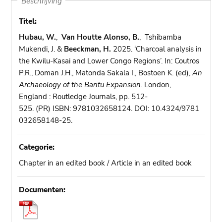
Beschrijving
Titel:
Hubau, W.
,
Van Houtte Alonso, B.
, Tshibamba
Mukendi, J. &
Beeckman, H.
2025. ‘Charcoal analysis in
the Kwilu-Kasai and Lower Congo Regions’. In: Coutros
P.R., Doman J.H., Matonda Sakala I., Bostoen K. (ed),
An
Archaeology of the Bantu Expansion
. London,
England : Routledge Journals, pp. 512-
525. (PR) ISBN: 9781032658124. DOI: 10.4324/9781
032658148-25.
Categorie:
Chapter in an edited book / Article in an edited book
Documenten: