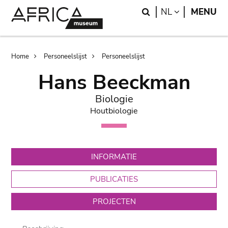
Skip
Skip
Search
LANGUAGE
NL
MENU
to
to
main
search
content
Breadcrumb
Home
Personeelslijst
Personeelslijst
Hans Beeckman
Biologie
Houtbiologie
INFORMATIE
PUBLICATIES
PROJECTEN