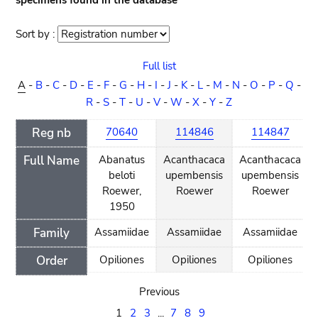
specimens found in the database
Sort by :
Sort
order
Full list
A
-
B
-
C
-
D
-
E
-
F
-
G
-
H
-
I
-
J
-
K
-
L
-
M
-
N
-
O
-
P
-
Q
-
R
-
S
-
T
-
U
-
V
-
W
-
X
-
Y
-
Z
Reg nb
70640
114846
114847
Full Name
Abanatus
Acanthacaca
Acanthacaca
beloti
upembensis
upembensis
Roewer,
Roewer
Roewer
1950
Family
Assamiidae
Assamiidae
Assamiidae
Order
Opiliones
Opiliones
Opiliones
Previous
1
2
3
...
7
8
9