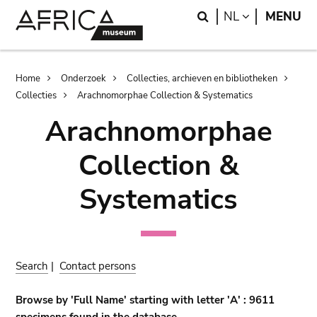
Skip
Skip
Search
LANGUAGE
NL
MENU
to
to
main
search
content
Breadcrumb
Home
Onderzoek
Collecties, archieven en bibliotheken
Collecties
Arachnomorphae Collection & Systematics
Arachnomorphae
Collection &
Systematics
Search
|
Contact persons
Browse by 'Full Name' starting with letter 'A' : 9611