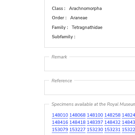
Class :
Arachnomorpha
Order :
Araneae
Family :
Tetragnathidae
Subfamily :
Remark
Reference
Specimens available at the Royal Museum 
148010
148068
148100
148258
1482
148416
148418
148397
148432
1484
153079
153227
153230
153231
1532