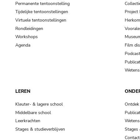
Permanente tentoonstelling
Collecti
Tijdelijke tentoonstellingen
Projec
Virtuele tentoonstellingen
Herkoms
Rondleidingen
Voorale
Workshops
Museum
Agenda
Film di
Podcas
Publicat
Wetensc
LEREN
ONDE
Kleuter- & lagere school
Ontdek
Middelbare school
Publicat
Leerkrachten
Wetensc
Stages & studieverblijven
Stages 
Contact