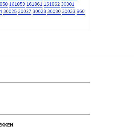
858
161859
161861
161862
30001
4
30025
30027
30028
30030
30033
860
EKKEN