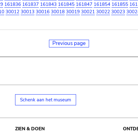
19
161836
161837
161843
161845
161847
161854
161855
161
10
30012
30013
30016
30018
30019
30021
30022
30023
3002
Previous page
Schenk aan het museum
ZIEN & DOEN
ONTD