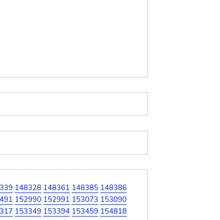
339
148328
148361
148385
148386
491
152990
152991
153073
153090
317
153349
153394
153459
154818