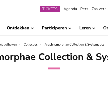
Submenu
TICKETS
Agenda
Pers
Zaalverh
Ontdekken
Participeren
Leren
O
bibliotheken
Collecties
Arachnomorphae Collection & Systematics
orphae Collection & Sy