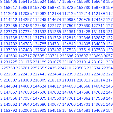
78
155406
155415
155524
155547
155573
155590
155648
155
52
158617
158616
158743
158731
158735
158730
158776
159
44
112016
112095
112082
112134
112125
112214
112189
112
21
114212
114257
114249
114674
120993
120975
124432
127
49
127485
127486
127490
127477
127507
127530
127711
127
88
127773
127774
131333
131359
131391
131425
131416
131
54
131738
131741
131731
131732
132813
132846
132857
132
91
134782
134783
134785
134781
134849
134805
134839
134
91
137393
137488
137500
137497
137528
137519
137583
139
88
142680
142717
78595
233731
233696
233697
233698
9057
21
231225
231175
231189
231075
231080
231014
231021
230
8
225750
225761
225765
92435
224710
223505
223534
22354
96
222505
222438
222443
222454
222390
222393
222402
222
19
218307
218308
218309
218310
218311
218313
218314
217
24
144584
144600
144624
144617
144658
146568
146542
146
65
147657
147659
147690
147692
147684
147686
147682
147
23
147956
147957
147979
147960
147961
147962
147958
147
13
149662
149640
149680
149677
149700
149701
149691
149
01
152792
152903
152999
154515
154568
154581
154629
154