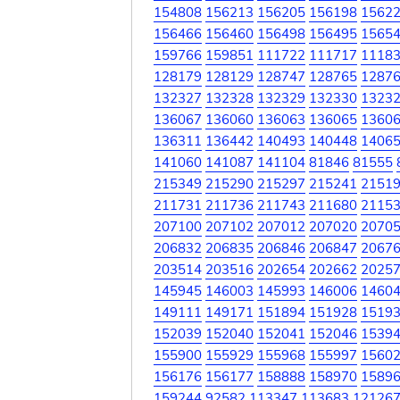
154808
156213
156205
156198
1562
156466
156460
156498
156495
1565
159766
159851
111722
111717
1118
128179
128129
128747
128765
1287
132327
132328
132329
132330
1323
136067
136060
136063
136065
1360
136311
136442
140493
140448
1406
141060
141087
141104
81846
81555
215349
215290
215297
215241
2151
211731
211736
211743
211680
2115
207100
207102
207012
207020
2070
206832
206835
206846
206847
2067
203514
203516
202654
202662
2025
145945
146003
145993
146006
1460
149111
149171
151894
151928
1519
152039
152040
152041
152046
1539
155900
155929
155968
155997
1560
156176
156177
158888
158970
1589
159244
92582
113347
113683
12126