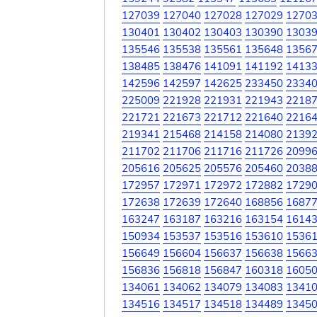
127039
127040
127028
127029
1270
130401
130402
130403
130390
1303
135546
135538
135561
135648
1356
138485
138476
141091
141192
1413
142596
142597
142625
233450
2334
225009
221928
221931
221943
2218
221721
221673
221712
221640
2216
219341
215468
214158
214080
2139
211702
211706
211716
211726
2099
205616
205625
205576
205460
2038
172957
172971
172972
172882
1729
172638
172639
172640
168856
1687
163247
163187
163216
163154
1614
150934
153537
153516
153610
1536
156649
156604
156637
156638
1566
156836
156818
156847
160318
1605
134061
134062
134079
134083
1341
134516
134517
134518
134489
1345