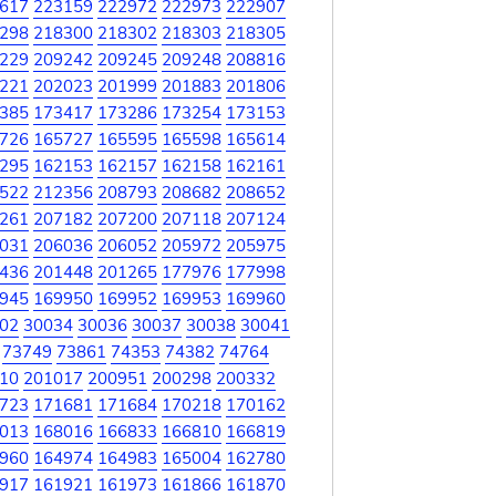
617
223159
222972
222973
222907
298
218300
218302
218303
218305
229
209242
209245
209248
208816
221
202023
201999
201883
201806
385
173417
173286
173254
173153
726
165727
165595
165598
165614
295
162153
162157
162158
162161
522
212356
208793
208682
208652
261
207182
207200
207118
207124
031
206036
206052
205972
205975
436
201448
201265
177976
177998
945
169950
169952
169953
169960
02
30034
30036
30037
30038
30041
73749
73861
74353
74382
74764
10
201017
200951
200298
200332
723
171681
171684
170218
170162
013
168016
166833
166810
166819
960
164974
164983
165004
162780
917
161921
161973
161866
161870