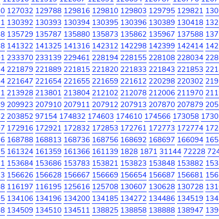
30
127032
129788
129816
129810
129803
129795
129821
130
91
130392
130393
130394
130395
130396
130389
130418
132
78
135729
135787
135880
135873
135862
135967
137588
137
38
141322
141325
141316
142312
142298
142399
142414
142
01
233370
233139
229461
228194
228155
228108
228034
228
74
221879
221889
221815
221820
221833
221843
221853
221
44
221647
221654
221655
221659
221612
220298
220302
219
21
213928
213801
213804
212102
212078
212006
211970
211
69
209923
207910
207911
207912
207913
207870
207879
205
82
203852
97154
174832
174603
174610
174566
173058
1730
07
172916
172921
172832
172853
172761
172773
172774
172
76
168788
168813
168736
168756
168692
168697
166094
165
35
161324
161359
161366
161139
1828
1871
31144
72228
72
11
153684
153686
153783
153821
153823
153848
153882
153
33
156626
156628
156667
156669
156654
156687
156681
156
08
116197
116195
125616
125708
130607
130628
130728
131
05
134106
134196
134200
134185
134272
134486
134519
134
08
134509
134510
134511
138825
138858
138888
138947
139