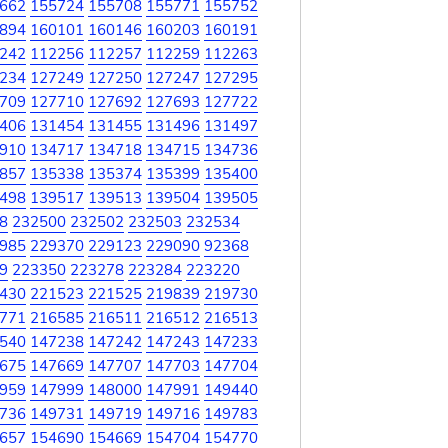
662
155724
155708
155771
155752
894
160101
160146
160203
160191
242
112256
112257
112259
112263
234
127249
127250
127247
127295
709
127710
127692
127693
127722
406
131454
131455
131496
131497
910
134717
134718
134715
134736
857
135338
135374
135399
135400
498
139517
139513
139504
139505
8
232500
232502
232503
232534
985
229370
229123
229090
92368
9
223350
223278
223284
223220
430
221523
221525
219839
219730
771
216585
216511
216512
216513
540
147238
147242
147243
147233
675
147669
147707
147703
147704
959
147999
148000
147991
149440
736
149731
149719
149716
149783
657
154690
154669
154704
154770