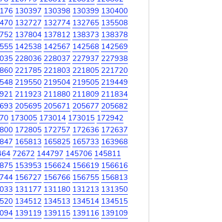
176
130397
130398
130399
130400
470
132727
132774
132765
135508
752
137804
137812
138373
138378
555
142538
142567
142568
142569
035
228036
228037
227937
227938
860
221785
221803
221805
221720
548
219550
219504
219505
219449
921
211923
211880
211809
211834
693
205695
205671
205677
205682
70
173005
173014
173015
172942
800
172805
172757
172636
172637
847
165813
165825
165733
163968
464
72672
144797
145706
145811
875
153953
156624
156619
156616
744
156727
156766
156755
156813
033
131177
131180
131213
131350
520
134512
134513
134514
134515
094
139119
139115
139116
139109