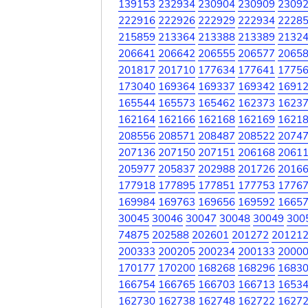
139153
232934
230904
230909
2309
222916
222926
222929
222934
2228
215859
213364
213388
213389
2132
206641
206642
206555
206577
2065
201817
201710
177634
177641
1775
173040
169364
169337
169342
1691
165544
165573
165462
162373
1623
162164
162166
162168
162169
1621
208556
208571
208487
208522
2074
207136
207150
207151
206168
2061
205977
205837
202988
201726
2016
177918
177895
177851
177753
1776
169984
169763
169656
169592
1665
30045
30046
30047
30048
30049
300
74875
202588
202601
201272
20121
200333
200205
200234
200133
2000
170177
170200
168268
168296
1683
166754
166765
166703
166713
1653
162730
162738
162748
162722
1627