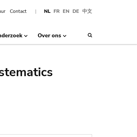
uur
Contact
NL
FR
EN
DE
中文
nderzoek
Over ons
Search
stematics