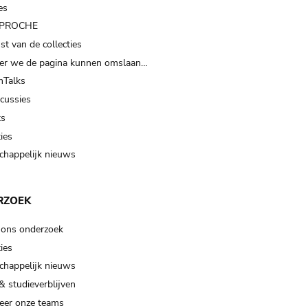
es
t PROCHE
t van de collecties
er we de pagina kunnen omslaan…
Talks
scussies
ts
ies
happelijk nieuws
RZOEK
 ons onderzoek
ies
happelijk nieuws
& studieverblijven
eer onze teams