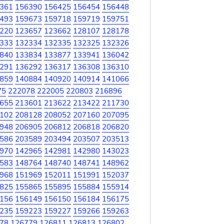
361
156390
156425
156454
156448
493
159673
159718
159719
159751
220
123657
123662
128107
128178
333
132334
132335
132325
132326
840
133834
133877
133941
136042
291
136292
136317
136308
136310
859
140884
140920
140914
141066
75
222078
222005
220803
216896
655
213601
213622
213422
211730
102
208128
208052
207160
207095
948
206905
206812
206818
206820
586
203589
203494
203507
203513
970
142965
142981
142980
143023
583
148764
148740
148741
148962
968
151969
152011
151991
152037
825
155865
155895
155884
155914
156
156149
156150
156184
156175
235
159223
159227
159266
159263
78
126779
126811
126813
126802