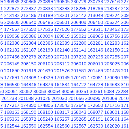
29
230939
230866
230899
230805
230729
230733
227616
227
51
222872
222837
220833
218293
218295
218296
218297
218
44
213182
213186
213189
213201
213142
213049
209224
209
86
206505
206540
206486
206501
206409
206450
206324
206
64
177567
177599
177516
177526
177552
173511
173452
173
29
169068
169086
169094
169019
169021
168965
165756
165
76
162380
162384
162386
162389
162280
162281
162283
162
80
162182
162187
162190
162140
162141
162146
162150
212
70
207456
207279
207280
207281
207232
207235
207255
207
17
206149
206150
206103
206112
206010
206013
206025
206
60
201690
201619
201630
201576
201581
201469
201478
201
75
177691
174308
174329
170149
170161
170081
170090
169
79
166530
164846
164876
164834
164722
164729
164693
310
50
30051
30052
30053
30054
30056
30251
30261
5084
73284
2
201238
201098
201025
201030
201056
200999
201008
2010
07
177217
174890
174806
173543
172648
172650
171716
171
07
168163
168190
168100
168117
168043
168077
168001
168
45
165363
165372
165240
165257
165265
165191
165061
164
25
162544
162550
162554
162560
162567
162530
162020
161