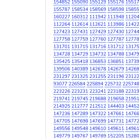
154852
155090
155129
155176
1551
155787
158534
158569
158598
1585
160227
160312
111942
111948
1120
112264
112614
112621
113986
1142
127423
127431
127429
127430
1274
127758
127759
127760
127787
1277
131701
131715
131716
131712
1317
134728
134729
134732
134788
1347
135425
135418
136853
136851
1373
139506
140389
142678
142679
1426
231297
231325
231255
231196
2312
93077
226584
225894
225732
22574
223226
223231
223241
223188
2231
219741
219745
219688
219658
2195
214925
212777
212512
144403
1445
147236
147289
147322
147661
1476
147705
147698
147699
147731
1477
149556
149548
149610
149611
1496
149779
149767
149789
152205
1528