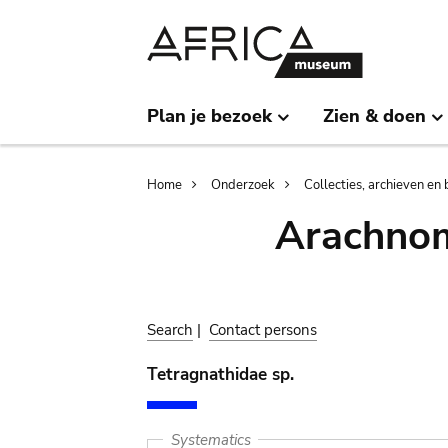
Skip
Skip
to
to
main
search
content
Plan je bezoek
Zien & doen
Breadcrumb
Home
Onderzoek
Collecties, archieven en 
Arachnom
Search
|
Contact persons
Tetragnathidae sp.
Systematics