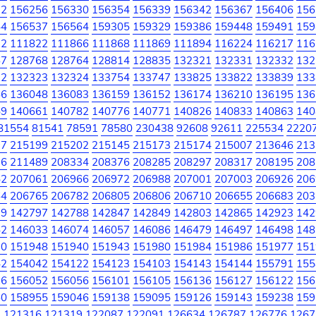
22
156256
156330
156354
156339
156342
156367
156406
156
44
156537
156564
159305
159329
159386
159448
159491
159
32
111822
111866
111868
111869
111894
116224
116217
116
67
128768
128764
128814
128835
132321
132331
132332
132
22
132323
132324
133754
133747
133825
133822
133839
133
66
136048
136083
136159
136152
136174
136210
136195
136
59
140661
140782
140776
140771
140826
140833
140863
140
81554
81541
78591
78580
230438
92608
92611
225534
2220
97
215199
215202
215145
215173
215174
215007
213646
213
36
211489
208334
208376
208285
208297
208317
208195
208
52
207061
206966
206972
206988
207001
207003
206926
206
64
206765
206782
206805
206806
206710
206655
206683
203
79
142797
142788
142847
142849
142803
142865
142923
142
42
146033
146074
146057
146086
146479
146497
146498
148
30
151948
151940
151943
151980
151984
151986
151977
151
42
154042
154122
154123
154103
154143
154144
155791
155
26
156052
156056
156101
156105
156136
156127
156122
156
60
158955
159046
159138
159095
159126
159143
159238
159
7
121316
121319
122087
122091
126634
126787
126776
1267