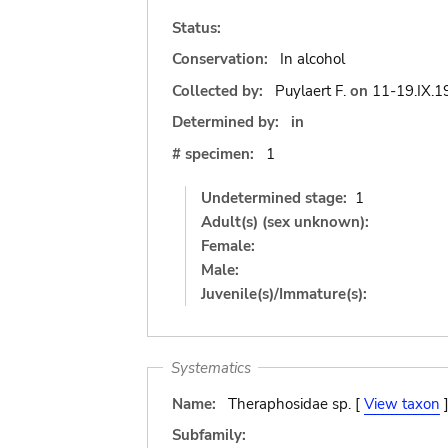
Status:
Conservation:
In alcohol
Collected by:
Puylaert F.
on
11-19.IX.1
Determined by:
in
# specimen:
1
Undetermined stage:
1
Adult(s) (sex unknown):
Female:
Male:
Juvenile(s)/Immature(s):
Systematics
Name:
Theraphosidae sp. [
View taxon
Subfamily: