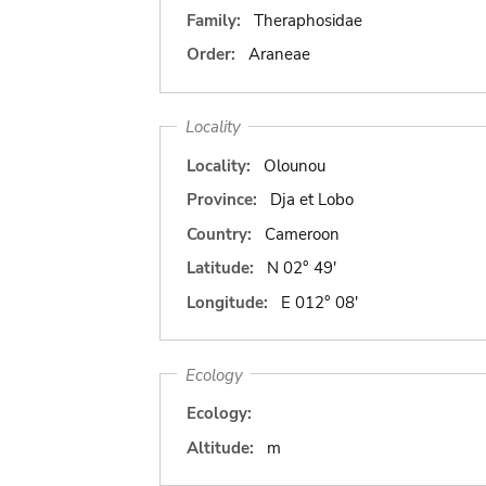
Family:
Theraphosidae
Order:
Araneae
Locality
Locality:
Olounou
Province:
Dja et Lobo
Country:
Cameroon
Latitude:
N 02° 49'
Longitude:
E 012° 08'
Ecology
Ecology:
Altitude:
m