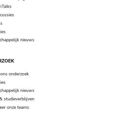
Talks
scussies
ts
ies
happelijk nieuws
RZOEK
 ons onderzoek
ies
happelijk nieuws
& studieverblijven
eer onze teams