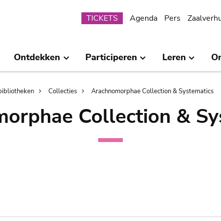
Submenu
TICKETS
Agenda
Pers
Zaalverh
Ontdekken
Participeren
Leren
O
bibliotheken
Collecties
Arachnomorphae Collection & Systematics
orphae Collection & Sy