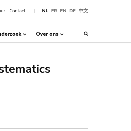
uur
Contact
NL
FR
EN
DE
中文
nderzoek
Over ons
Search
stematics