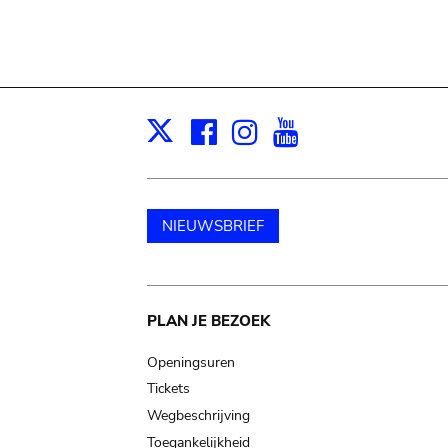
Facebook
Instagram
Youtube
Print
X
NIEUWSBRIEF
Main
PLAN JE BEZOEK
navigation
Openingsuren
Tickets
Wegbeschrijving
Toegankelijkheid