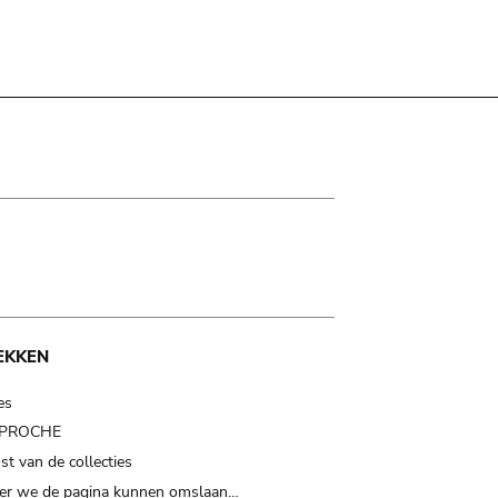
EKKEN
es
t PROCHE
t van de collecties
er we de pagina kunnen omslaan…