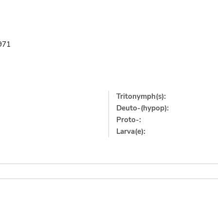
971
Tritonymph(s):
Deuto-(hypop):
Proto-:
Larva(e):
]