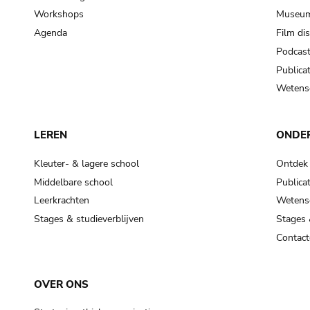
Workshops
Museum
Agenda
Film di
Podcas
Publicat
Wetensc
LEREN
ONDE
Kleuter- & lagere school
Ontdek
Middelbare school
Publicat
Leerkrachten
Wetensc
Stages & studieverblijven
Stages 
Contact
OVER ONS