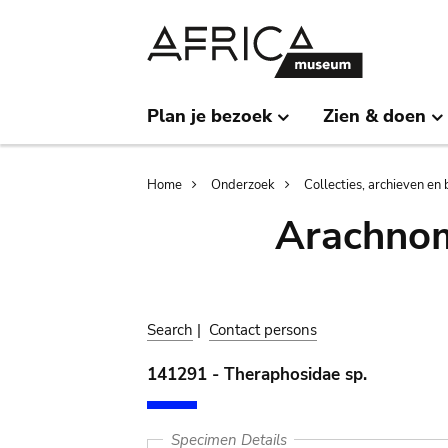
Skip
Skip
to
to
main
search
content
Plan je bezoek
Zien & doen
Breadcrumb
Home
Onderzoek
Collecties, archieven en 
Arachnom
Search
|
Contact persons
141291 - Theraphosidae sp.
Specimen Details