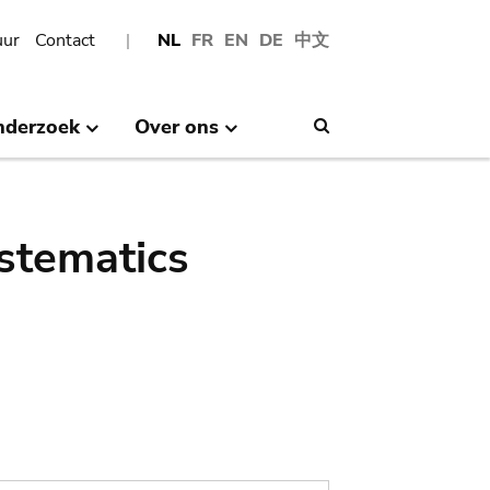
uur
Contact
NL
FR
EN
DE
中文
nderzoek
Over ons
Search
stematics