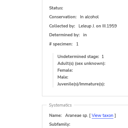
Status:
Conservation:
In alcohol
Collected by:
Leleup J.
on
III.1959
Determined by:
in
# specimen:
1
Undetermined stage:
1
Adult(s) (sex unknown):
Female:
Male:
Juvenile(s)/Immature(s):
Systematics
Name:
Araneae sp. [
View taxon
]
Subfamily: