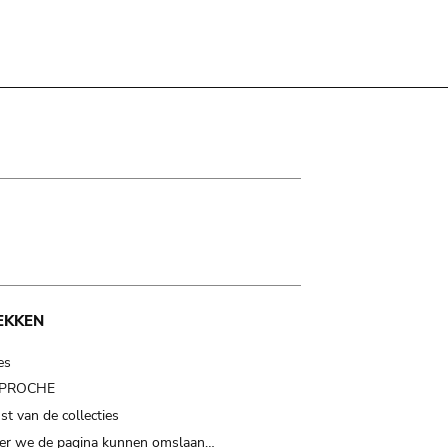
EKKEN
es
t PROCHE
t van de collecties
er we de pagina kunnen omslaan…