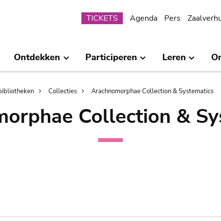
Submenu
TICKETS
Agenda
Pers
Zaalverh
Ontdekken
Participeren
Leren
O
bibliotheken
Collecties
Arachnomorphae Collection & Systematics
orphae Collection & Sy