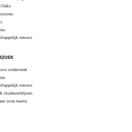
Talks
scussies
ts
ies
happelijk nieuws
RZOEK
 ons onderzoek
ies
happelijk nieuws
& studieverblijven
eer onze teams