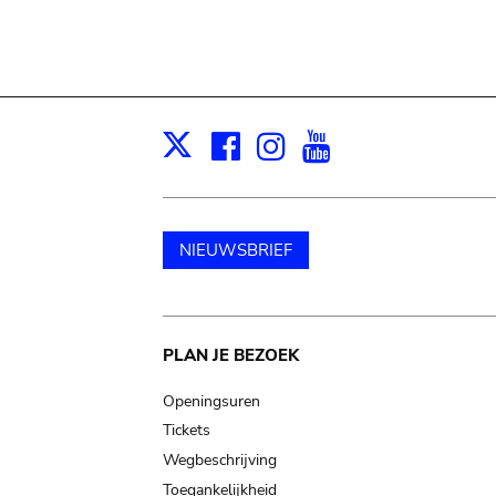
Facebook
Instagram
Youtube
Print
X
NIEUWSBRIEF
Main
PLAN JE BEZOEK
navigation
Openingsuren
Tickets
Wegbeschrijving
Toegankelijkheid