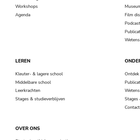
Workshops
Museum
Agenda
Film di
Podcas
Publicat
Wetensc
LEREN
ONDE
Kleuter- & lagere school
Ontdek
Middelbare school
Publicat
Leerkrachten
Wetensc
Stages & studieverblijven
Stages 
Contact
OVER ONS