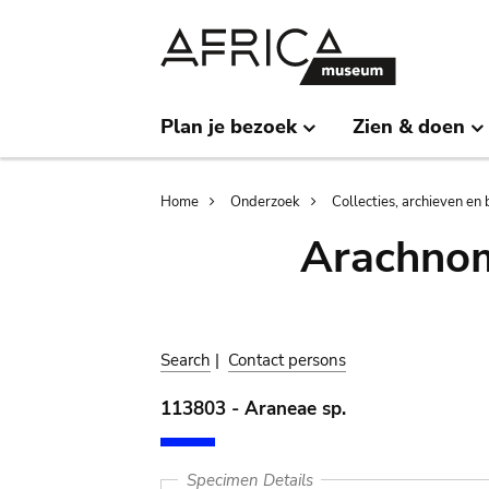
Skip
Skip
to
to
main
search
content
Plan je bezoek
Zien & doen
Breadcrumb
Home
Onderzoek
Collecties, archieven en 
Arachnom
Search
|
Contact persons
113803 - Araneae sp.
Specimen Details