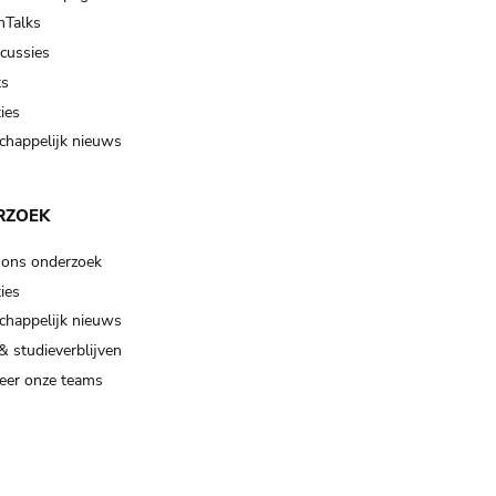
Talks
scussies
ts
ies
happelijk nieuws
RZOEK
 ons onderzoek
ies
happelijk nieuws
& studieverblijven
eer onze teams