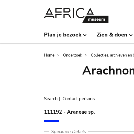
Skip
Skip
to
to
main
search
content
Plan je bezoek
Zien & doen
Breadcrumb
Home
Onderzoek
Collecties, archieven en 
Arachnom
Search
|
Contact persons
111192 - Araneae sp.
Specimen Details