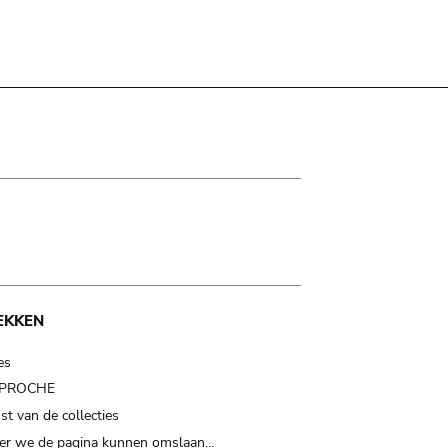
EKKEN
es
t PROCHE
t van de collecties
er we de pagina kunnen omslaan…