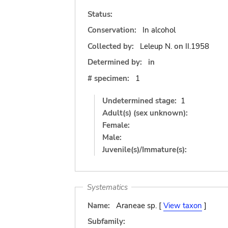
Status:
Conservation:
In alcohol
Collected by:
Leleup N.
on
II.1958
Determined by:
in
# specimen:
1
Undetermined stage:
1
Adult(s) (sex unknown):
Female:
Male:
Juvenile(s)/Immature(s):
Systematics
Name:
Araneae sp. [
View taxon
]
Subfamily: