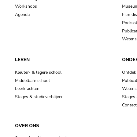
Workshops
Museum
Agenda
Film di
Podcas
Publicat
Wetensc
LEREN
ONDE
Kleuter- & lagere school
Ontdek
Middelbare school
Publicat
Leerkrachten
Wetensc
Stages & studieverblijven
Stages 
Contact
OVER ONS