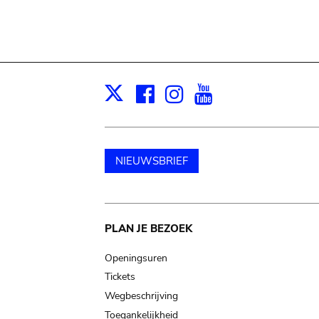
Facebook
Instagram
Youtube
Print
X
NIEUWSBRIEF
Main
PLAN JE BEZOEK
navigation
Openingsuren
Tickets
Wegbeschrijving
Toegankelijkheid