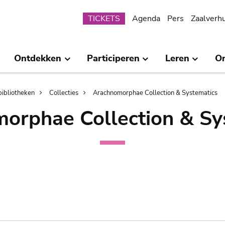
Submenu
TICKETS
Agenda
Pers
Zaalverh
Ontdekken
Participeren
Leren
O
bibliotheken
Collecties
Arachnomorphae Collection & Systematics
orphae Collection & Sy