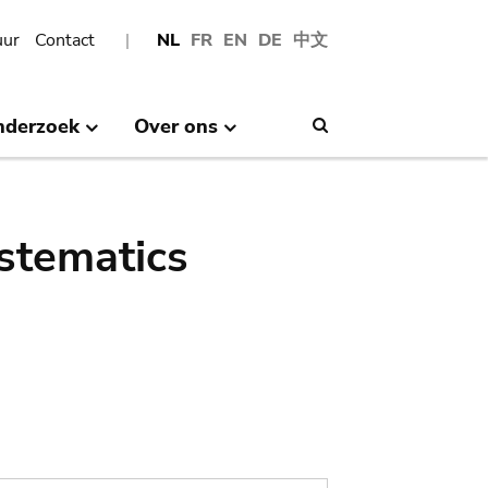
uur
Contact
NL
FR
EN
DE
中文
nderzoek
Over ons
Search
stematics