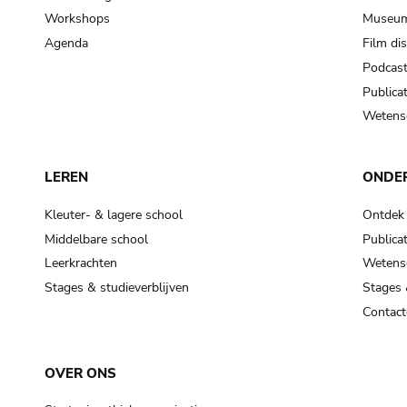
Workshops
Museum
Agenda
Film di
Podcas
Publicat
Wetensc
LEREN
ONDE
Kleuter- & lagere school
Ontdek
Middelbare school
Publicat
Leerkrachten
Wetensc
Stages & studieverblijven
Stages 
Contact
OVER ONS