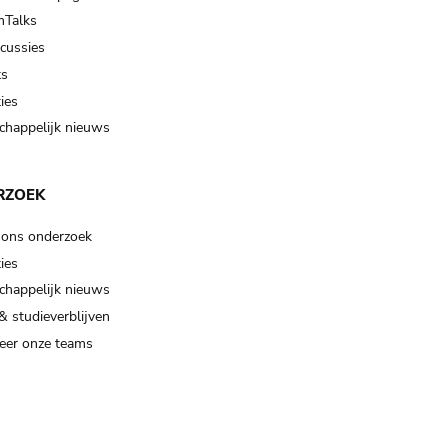
Talks
scussies
ts
ies
happelijk nieuws
RZOEK
 ons onderzoek
ies
happelijk nieuws
& studieverblijven
eer onze teams