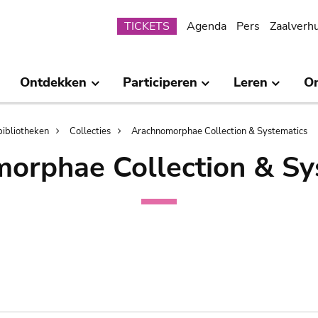
Submenu
TICKETS
Agenda
Pers
Zaalverh
Ontdekken
Participeren
Leren
O
bibliotheken
Collecties
Arachnomorphae Collection & Systematics
orphae Collection & Sy