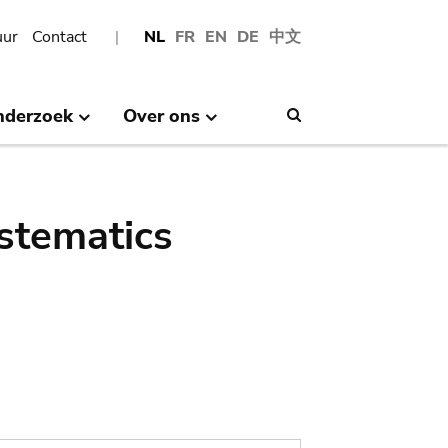
uur
Contact
NL
FR
EN
DE
中文
nderzoek
Over ons
Search
stematics