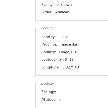
Family:
unknown
Order:
Araneae
Locality
Locality:
Lubile
Province:
Tanganika
Country:
Congo, D. R.
Latitude:
S 06° 18'
Longitude:
E 027° 49'
Ecology
Ecology:
Altitude:
m