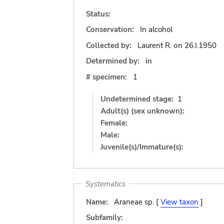
Status:
Conservation:
In alcohol
Collected by:
Laurent R.
on
26.I.1950
Determined by:
in
# specimen:
1
Undetermined stage:
1
Adult(s) (sex unknown):
Female:
Male:
Juvenile(s)/Immature(s):
Systematics
Name:
Araneae sp. [
View taxon
]
Subfamily: