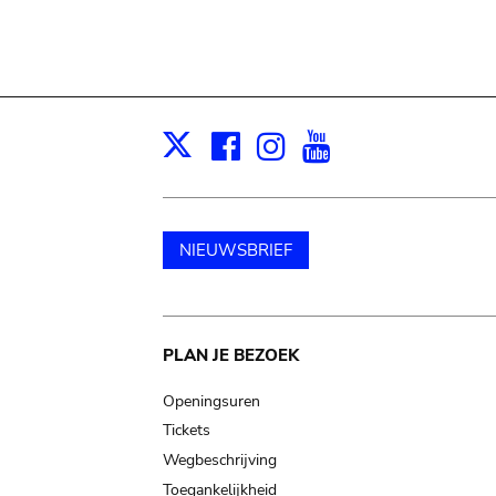
Facebook
Instagram
Youtube
Print
X
NIEUWSBRIEF
Main
PLAN JE BEZOEK
navigation
Openingsuren
Tickets
Wegbeschrijving
Toegankelijkheid