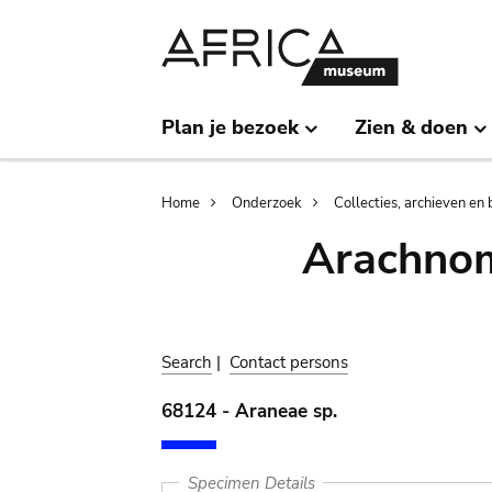
Skip
Skip
to
to
main
search
content
Plan je bezoek
Zien & doen
Breadcrumb
Home
Onderzoek
Collecties, archieven en 
Arachnom
Search
|
Contact persons
68124 - Araneae sp.
Specimen Details