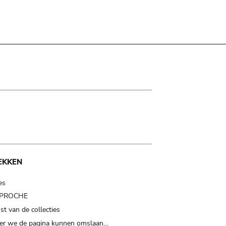
EKKEN
es
t PROCHE
t van de collecties
er we de pagina kunnen omslaan…