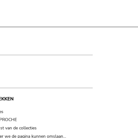
EKKEN
es
t PROCHE
t van de collecties
er we de pagina kunnen omslaan…