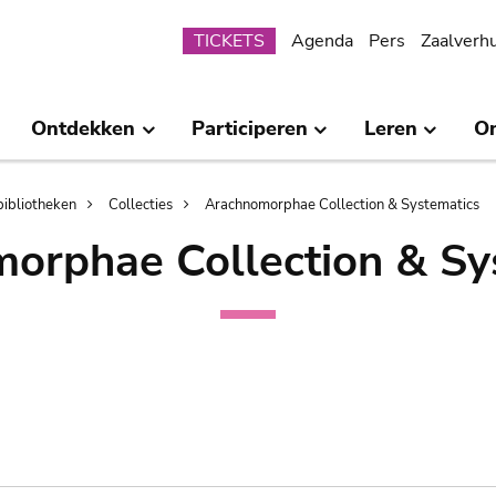
Submenu
TICKETS
Agenda
Pers
Zaalverh
Ontdekken
Participeren
Leren
O
bibliotheken
Collecties
Arachnomorphae Collection & Systematics
orphae Collection & Sy