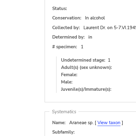
Status:
Conservation:
In alcohol
Collected by:
Laurent Dr.
on
5-7.VI.194
Determined by:
in
# specimen:
1
Undetermined stage:
1
Adult(s) (sex unknown):
Female:
Male:
Juvenile(s)/Immature(s):
Systematics
Name:
Araneae sp. [
View taxon
]
Subfamily: