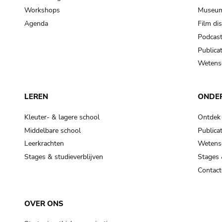
Workshops
Museum
Agenda
Film di
Podcas
Publicat
Wetensc
LEREN
ONDE
Kleuter- & lagere school
Ontdek
Middelbare school
Publicat
Leerkrachten
Wetensc
Stages & studieverblijven
Stages 
Contact
OVER ONS