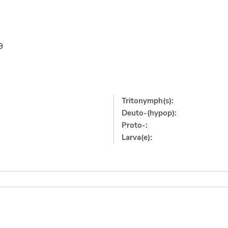
9
Tritonymph(s):
Deuto-(hypop):
Proto-:
Larva(e):