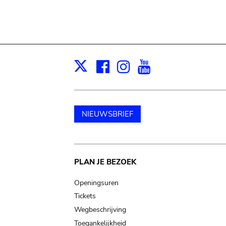
Facebook
Instagram
Youtube
Print
X
NIEUWSBRIEF
Main
PLAN JE BEZOEK
navigation
Openingsuren
Tickets
Wegbeschrijving
Toegankelijkheid