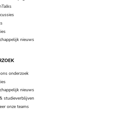
Talks
scussies
ts
ies
happelijk nieuws
RZOEK
 ons onderzoek
ies
happelijk nieuws
& studieverblijven
eer onze teams