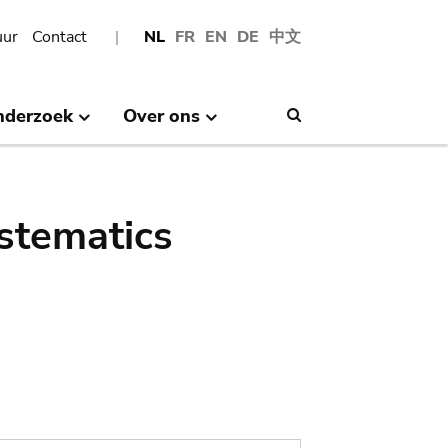
uur
Contact
NL
FR
EN
DE
中文
nderzoek
Over ons
Search
stematics