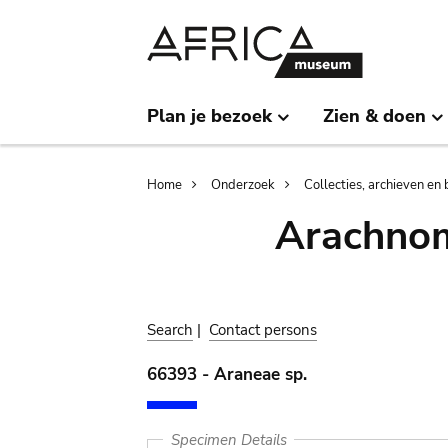
Skip
Skip
to
to
main
search
content
Plan je bezoek
Zien & doen
Breadcrumb
Home
Onderzoek
Collecties, archieven en 
Arachnom
Search
|
Contact persons
66393 - Araneae sp.
Specimen Details