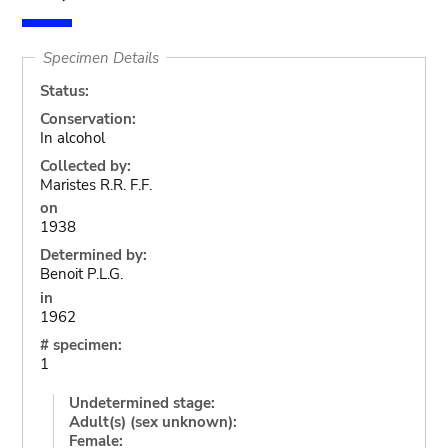
Specimen Details
Status:
Conservation:
In alcohol
Collected by:
Maristes R.R. F.F.
on
1938
Determined by:
Benoit P.L.G.
in
1962
# specimen:
1
Undetermined stage:
Adult(s) (sex unknown):
Female: