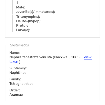
1
Male:
Juvenile(s)/Immature(s):
Tritonymph(s):
Deuto-(hypop):
Proto-:
Larva(e):
Systematics
Name:
Nephila fenestrata venusta (Blackwall, 1865) [
View
taxon
]
Subfamily:
Nephilinae
Family:
Tetragnathidae
Order:
Araneae