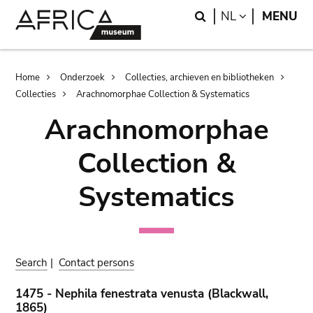
Skip
Skip
Search
LANGUAGE
NL
MENU
to
to
main
search
content
Breadcrumb
Home
Onderzoek
Collecties, archieven en bibliotheken
Collecties
Arachnomorphae Collection & Systematics
Arachnomorphae
Collection &
Systematics
Search
|
Contact persons
1475 - Nephila fenestrata venusta (Blackwall,
1865)