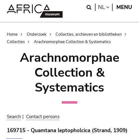
Skip
Skip
Search
LANGUAGE
NL
MENU
to
to
main
search
content
Breadcrumb
Home
Onderzoek
Collecties, archieven en bibliotheken
Collecties
Arachnomorphae Collection & Systematics
Arachnomorphae
Collection &
Systematics
Search
|
Contact persons
169715 - Quamtana leptopholcica (Strand, 1909)