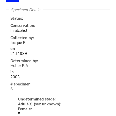
Specimen Details
Status:
Conservation:
In alcohol
Collected by:
Jocqué R.
on
21.I.1989
Determined by:
Huber B.A.
in
2003
# specimen:
6
Undetermined stage:
Adult(s) (sex unknown):
Female:
5