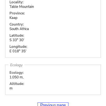
Locality:
Table Mountain
Province:
Kaap
Country:
South Africa
Latitude:
S 33° 30'
Longitude:
E 018° 35'
Ecology
Ecology:
1.050 m,
Altitude:
m
Previous page