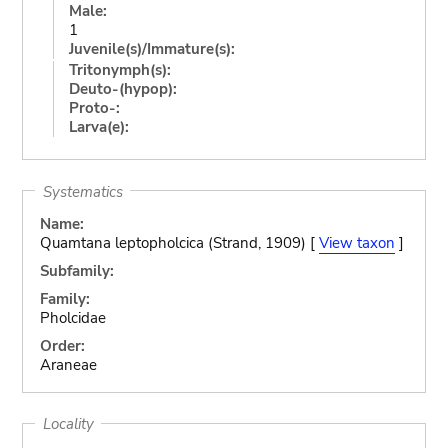
Male:
1
Juvenile(s)/Immature(s):
Tritonymph(s):
Deuto-(hypop):
Proto-:
Larva(e):
Systematics
Name:
Quamtana leptopholcica (Strand, 1909) [
View taxon
]
Subfamily:
Family:
Pholcidae
Order:
Araneae
Locality