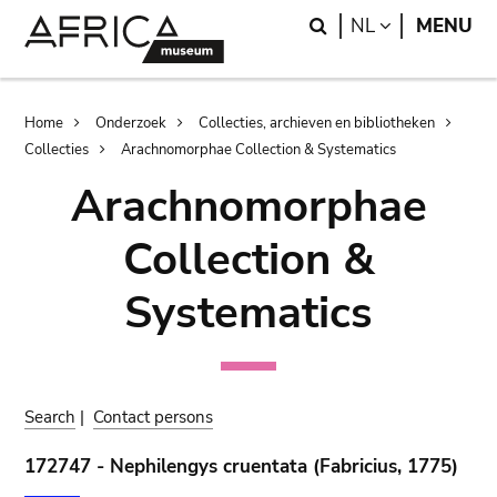
Skip
Skip
Search
LANGUAGE
NL
MENU
to
to
main
search
content
Breadcrumb
Home
Onderzoek
Collecties, archieven en bibliotheken
Collecties
Arachnomorphae Collection & Systematics
Arachnomorphae
Collection &
Systematics
Search
|
Contact persons
172747 - Nephilengys cruentata (Fabricius, 1775)