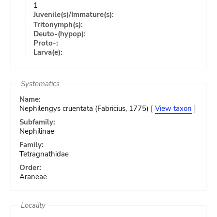
1
Juvenile(s)/Immature(s):
Tritonymph(s):
Deuto-(hypop):
Proto-:
Larva(e):
Systematics
Name:
Nephilengys cruentata (Fabricius, 1775) [
View taxon
]
Subfamily:
Nephilinae
Family:
Tetragnathidae
Order:
Araneae
Locality