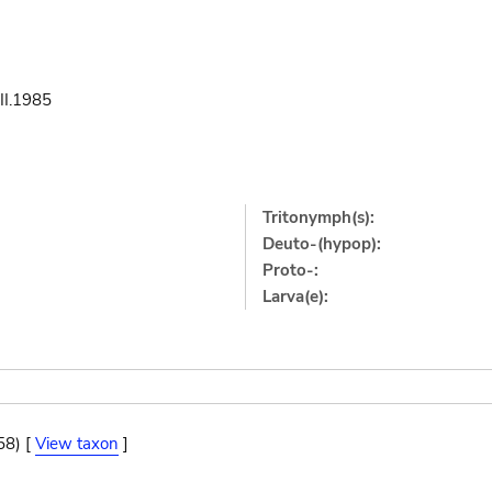
III.1985
Tritonymph(s):
Deuto-(hypop):
Proto-:
Larva(e):
58) [
View taxon
]