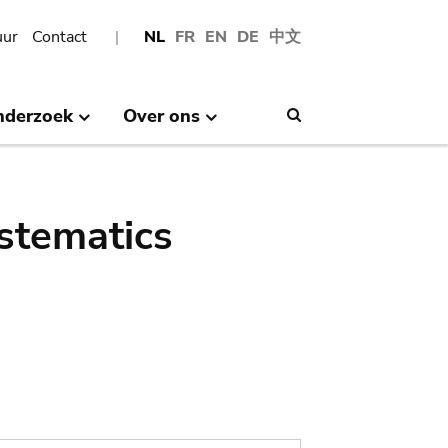
uur
Contact
NL
FR
EN
DE
中文
nderzoek
Over ons
Search
stematics