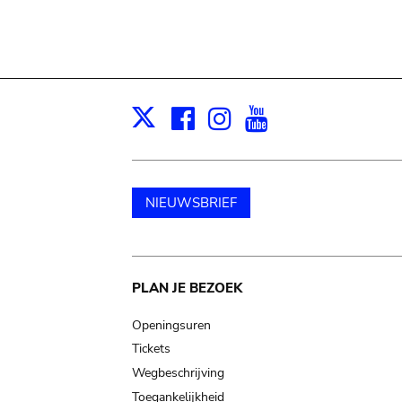
Facebook
Instagram
Youtube
Print
X
NIEUWSBRIEF
Main
PLAN JE BEZOEK
navigation
Openingsuren
Tickets
Wegbeschrijving
Toegankelijkheid