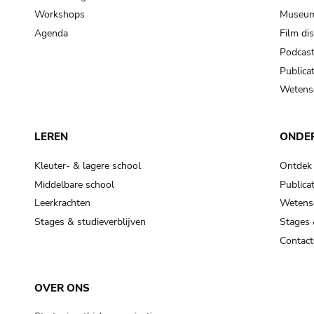
Workshops
Museum
Agenda
Film di
Podcas
Publicat
Wetensc
LEREN
ONDE
Kleuter- & lagere school
Ontdek
Middelbare school
Publicat
Leerkrachten
Wetensc
Stages & studieverblijven
Stages 
Contact
OVER ONS