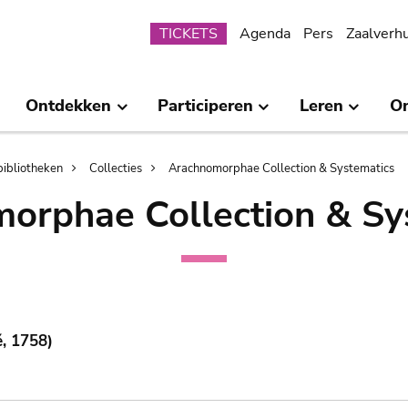
Submenu
TICKETS
Agenda
Pers
Zaalverh
Ontdekken
Participeren
Leren
O
bibliotheken
Collecties
Arachnomorphae Collection & Systematics
orphae Collection & Sy
, 1758)