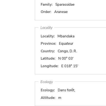
Family:
Sparassidae
Order:
Araneae
Locality
Locality:
Mbandaka
Province:
Equateur
Country:
Congo, D. R.
Latitude:
N 00° 03'
Longitude:
E 018° 15'
Ecology
Ecology:
Dans forêt,
Altitude:
m