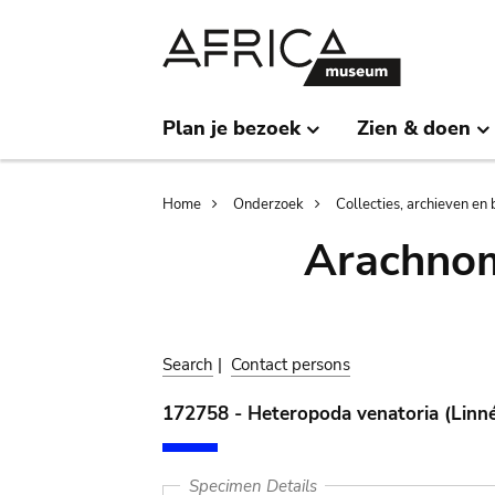
Skip
Skip
to
to
main
search
content
Plan je bezoek
Zien & doen
Breadcrumb
Home
Onderzoek
Collecties, archieven en 
Arachnom
Search
|
Contact persons
172758 - Heteropoda venatoria (Linné
Specimen Details