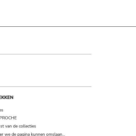
EKKEN
es
t PROCHE
t van de collecties
er we de pagina kunnen omslaan…