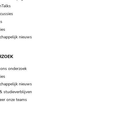
Talks
scussies
ts
ies
happelijk nieuws
RZOEK
 ons onderzoek
ies
happelijk nieuws
& studieverblijven
eer onze teams