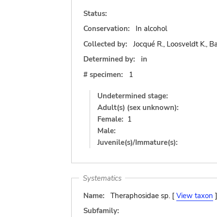
Status:
Conservation:
In alcohol
Collected by:
Jocqué R., Loosveldt K., Ba
Determined by:
in
# specimen:
1
Undetermined stage:
Adult(s) (sex unknown):
Female:
1
Male:
Juvenile(s)/Immature(s):
Systematics
Name:
Theraphosidae sp. [
View taxon
Subfamily: