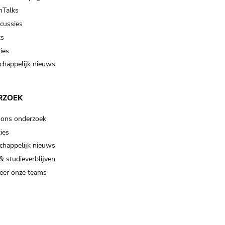
Talks
scussies
ts
ies
happelijk nieuws
RZOEK
 ons onderzoek
ies
happelijk nieuws
& studieverblijven
eer onze teams