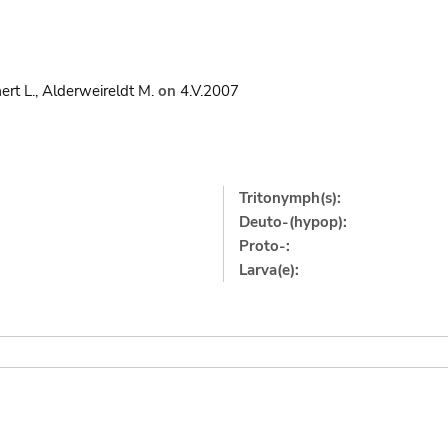
ert L., Alderweireldt M.
on
4.V.2007
Tritonymph(s):
Deuto-(hypop):
Proto-:
Larva(e):
]