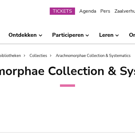
Submenu
TICKETS
Agenda
Pers
Zaalverh
Ontdekken
Participeren
Leren
O
bibliotheken
Collecties
Arachnomorphae Collection & Systematics
orphae Collection & Sy