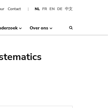
uur
Contact
NL
FR
EN
DE
中文
nderzoek
Over ons
Search
stematics