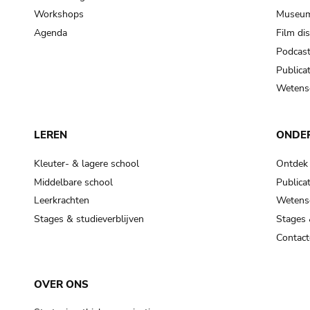
Workshops
Museum
Agenda
Film di
Podcas
Publicat
Wetensc
LEREN
ONDE
Kleuter- & lagere school
Ontdek
Middelbare school
Publicat
Leerkrachten
Wetensc
Stages & studieverblijven
Stages 
Contact
OVER ONS