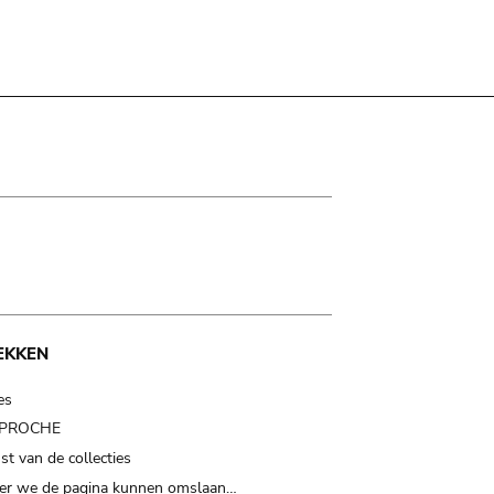
EKKEN
es
t PROCHE
t van de collecties
er we de pagina kunnen omslaan…