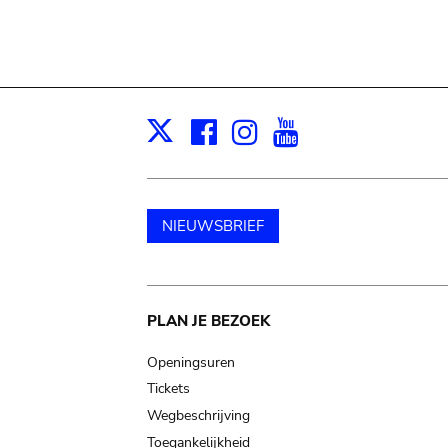
Facebook
Instagram
Youtube
Print
X
NIEUWSBRIEF
Main
PLAN JE BEZOEK
navigation
Openingsuren
Tickets
Wegbeschrijving
Toegankelijkheid