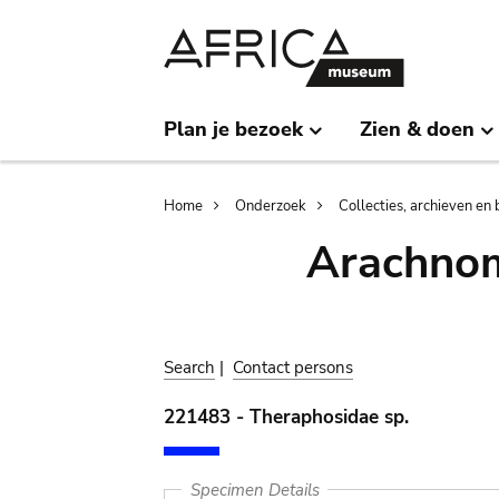
Skip
Skip
to
to
main
search
content
Plan je bezoek
Zien & doen
Breadcrumb
Home
Onderzoek
Collecties, archieven en 
Arachnom
Search
|
Contact persons
221483 - Theraphosidae sp.
Specimen Details