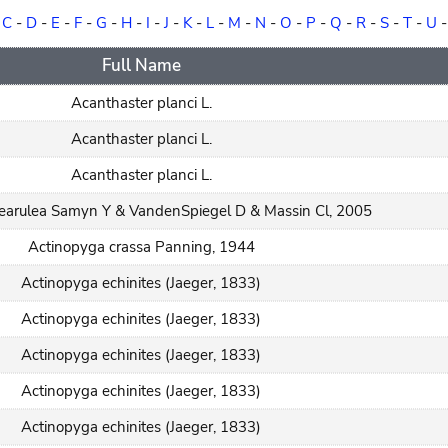
-
C
-
D
-
E
-
F
-
G
-
H
-
I
-
J
-
K
-
L
-
M
-
N
-
O
-
P
-
Q
-
R
-
S
-
T
-
U
Full Name
Acanthaster planci L.
Acanthaster planci L.
Acanthaster planci L.
earulea Samyn Y & VandenSpiegel D & Massin Cl, 2005
Actinopyga crassa Panning, 1944
Actinopyga echinites (Jaeger, 1833)
Actinopyga echinites (Jaeger, 1833)
Actinopyga echinites (Jaeger, 1833)
Actinopyga echinites (Jaeger, 1833)
Actinopyga echinites (Jaeger, 1833)