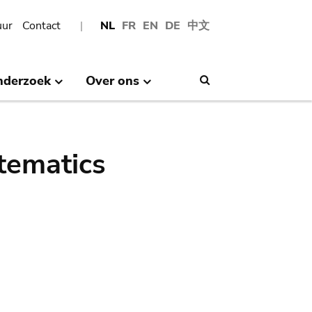
uur
Contact
NL
FR
EN
DE
中文
nderzoek
Over ons
Search
tematics