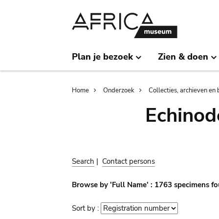
Skip
Skip
to
to
main
search
content
Plan je bezoek
Zien & doen
Breadcrumb
Home
Onderzoek
Collecties, archieven en 
Echinod
Search
|
Contact persons
Browse by 'Full Name' : 1763 specimens fo
Sort by :
Sort