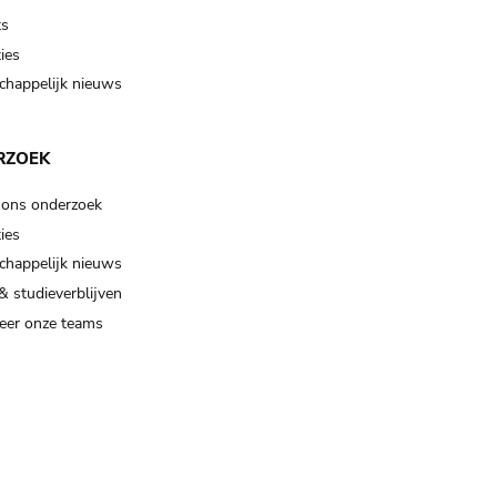
ts
ies
happelijk nieuws
RZOEK
 ons onderzoek
ies
happelijk nieuws
& studieverblijven
eer onze teams