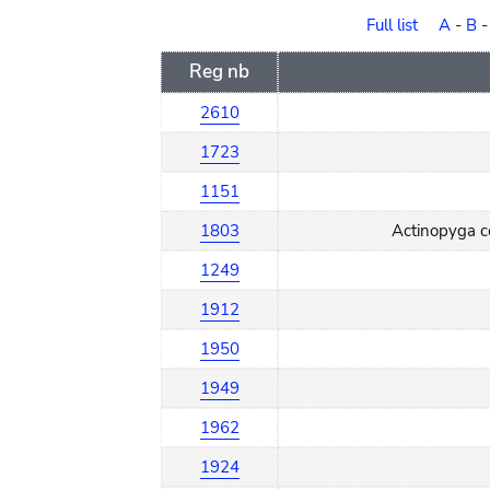
order
Full list
A
-
B
Reg nb
2610
1723
1151
1803
Actinopyga c
1249
1912
1950
1949
1962
1924