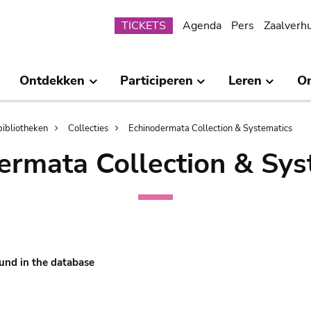
Submenu
TICKETS
Agenda
Pers
Zaalverh
Ontdekken
Participeren
Leren
O
bibliotheken
Collecties
Echinodermata Collection & Systematics
ermata Collection & Sys
und in the database