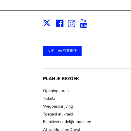
Facebook
Instagram
Youtube
Print
X
NIEUWSBRIEF
Main
PLAN JE BEZOEK
navigation
Openingsuren
Tickets
Wegbeschrijving
Toegankelijkheid
Familievriendelijk museum
AfricaMuseumQuest