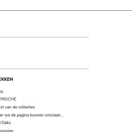
EKKEN
es
t PROCHE
t van de collecties
er we de pagina kunnen omslaan…
Talks
scussies