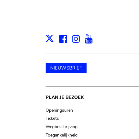
Facebook
Instagram
Youtube
Print
X
NIEUWSBRIEF
Main
PLAN JE BEZOEK
navigation
Openingsuren
Tickets
Wegbeschrijving
Toegankelijkheid