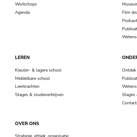
Workshops
Museum
Agenda
Film di
Podcas
Publicat
Wetensc
LEREN
ONDE
Kleuter- & lagere school
Ontdek
Middelbare school
Publicat
Leerkrachten
Wetensc
Stages & studieverblijven
Stages 
Contact
OVER ONS
Strategie, ethiek, organisatie