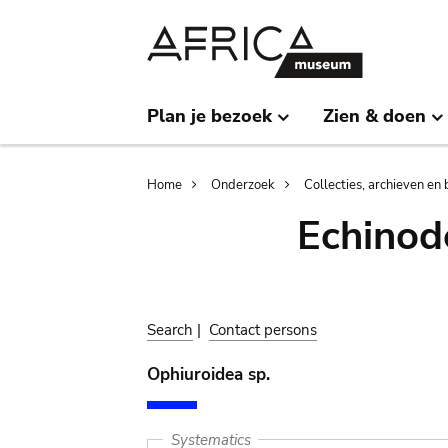
Skip
Skip
to
to
main
search
content
Plan je bezoek
Zien & doen
Breadcrumb
Home
Onderzoek
Collecties, archieven en 
Echinod
Search
|
Contact persons
Ophiuroidea sp.
Systematics