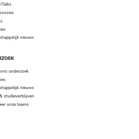
Talks
scussies
ts
ies
happelijk nieuws
RZOEK
 ons onderzoek
ies
happelijk nieuws
& studieverblijven
eer onze teams