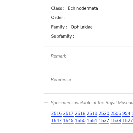
Class :
Echinodermata
Order :
Family :
Ophiuridae
Subfamily :
Remark
Reference
Specimens available at the Royal Museum 
2516
2517
2518
2519
2520
2505
994
1547
1549
1550
1551
1537
1538
1527