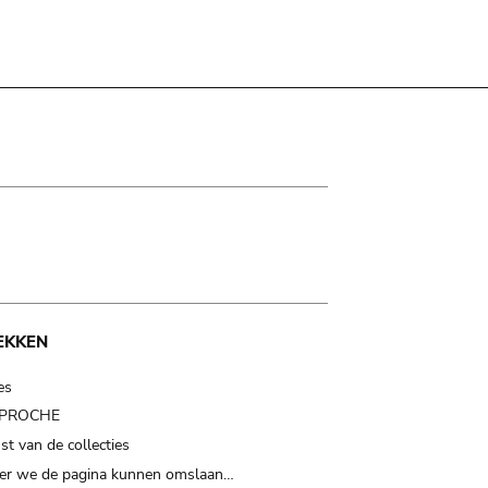
EKKEN
es
t PROCHE
t van de collecties
er we de pagina kunnen omslaan…