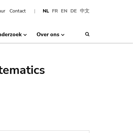
uur
Contact
NL
FR
EN
DE
中文
nderzoek
Over ons
Search
tematics