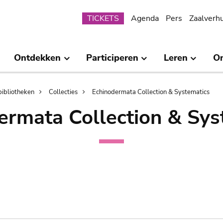
Submenu
TICKETS
Agenda
Pers
Zaalverh
Ontdekken
Participeren
Leren
O
bibliotheken
Collecties
Echinodermata Collection & Systematics
ermata Collection & Sys