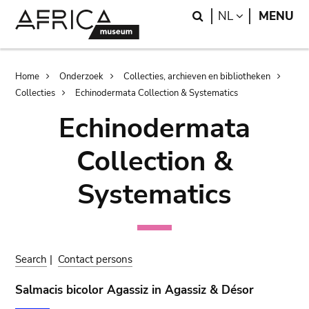
Skip
Skip
Search
LANGUAGE
NL
MENU
to
to
main
search
content
Breadcrumb
Home
Onderzoek
Collecties, archieven en bibliotheken
Collecties
Echinodermata Collection & Systematics
Echinodermata
Collection &
Systematics
Search
|
Contact persons
Salmacis bicolor Agassiz in Agassiz & Désor