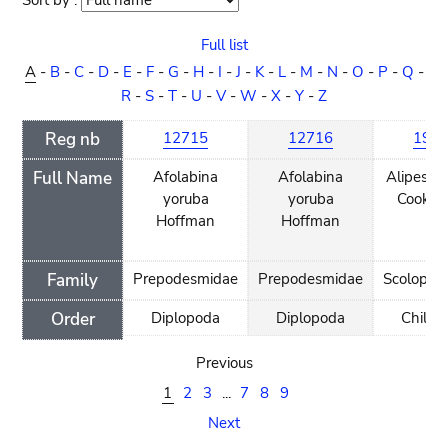
Sort by :
Sort
order
Full list
A
-
B
-
C
-
D
-
E
-
F
-
G
-
H
-
I
-
J
-
K
-
L
-
M
-
N
-
O
-
P
-
Q
-
R
-
S
-
T
-
U
-
V
-
W
-
X
-
Y
-
Z
Reg nb
12715
12716
195
Full Name
Afolabina
Afolabina
Alipes ca
yoruba
yoruba
Cook, 
Hoffman
Hoffman
Family
Prepodesmidae
Prepodesmidae
Scolopen
Order
Diplopoda
Diplopoda
Chilop
Previous
1
2
3
...
7
8
9
Next