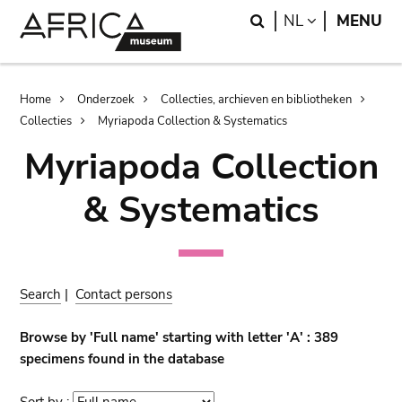
Skip
Skip
Search
LANGUAGE
NL
MENU
to
to
main
search
content
Breadcrumb
Home
Onderzoek
Collecties, archieven en bibliotheken
Collecties
Myriapoda Collection & Systematics
Myriapoda Collection
& Systematics
Search
|
Contact persons
Browse by 'Full name' starting with letter 'A' : 389
specimens found in the database