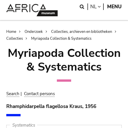
Skip
Skip
Search
LANGUAGE
NL
MENU
to
to
main
search
content
Breadcrumb
Home
Onderzoek
Collecties, archieven en bibliotheken
Collecties
Myriapoda Collection & Systematics
Myriapoda Collection
& Systematics
Search
|
Contact persons
Rhamphidarpella flagellosa Kraus, 1956
Systematics