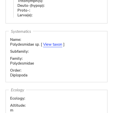
Tritonymph(s):
Deuto-(hypop):
Proto-:
Larva(e):
Systematics
Name:
Polydesmidae sp. [
View taxon
]
Subfamily:
Family:
Polydesmidae
Order:
Diplopoda
Ecology
Ecology:
Altitude:
m