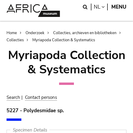
Skip
Skip
Search
LANGUAGE
NL
MENU
to
to
main
search
content
Breadcrumb
Home
Onderzoek
Collecties, archieven en bibliotheken
Collecties
Myriapoda Collection & Systematics
Myriapoda Collection
& Systematics
Search
|
Contact persons
5227 - Polydesmidae sp.
Specimen Details