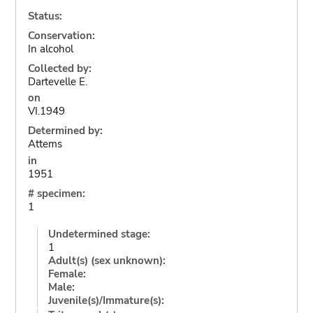
Status:
Conservation:
In alcohol
Collected by:
Dartevelle E.
on
VI.1949
Determined by:
Attems
in
1951
# specimen:
1
Undetermined stage:
1
Adult(s) (sex unknown):
Female:
Male:
Juvenile(s)/Immature(s):