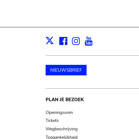
Facebook
Instagram
Youtube
Print
X
NIEUWSBRIEF
Main
PLAN JE BEZOEK
navigation
Openingsuren
Tickets
Wegbeschrijving
Toegankelijkheid