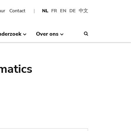
uur
Contact
NL
FR
EN
DE
中文
nderzoek
Over ons
Search
matics