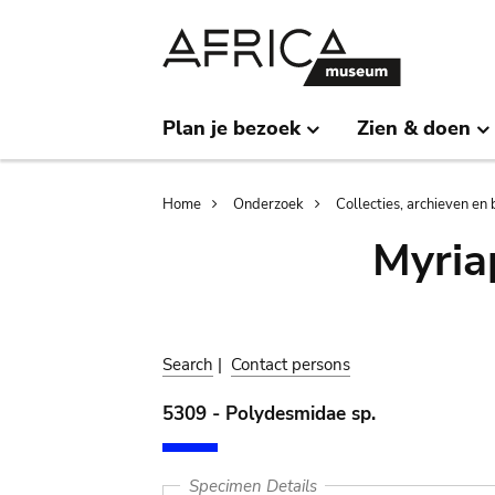
Skip
Skip
to
to
main
search
content
Plan je bezoek
Zien & doen
Breadcrumb
Home
Onderzoek
Collecties, archieven en 
Myria
Search
|
Contact persons
5309 - Polydesmidae sp.
Specimen Details