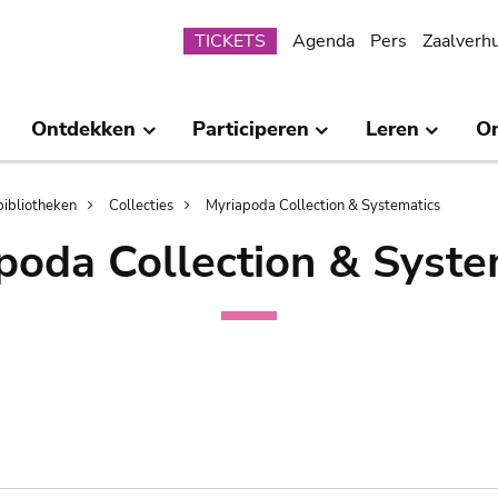
Submenu
TICKETS
Agenda
Pers
Zaalverh
Ontdekken
Participeren
Leren
O
bibliotheken
Collecties
Myriapoda Collection & Systematics
poda Collection & Syste