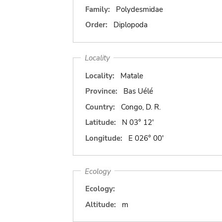
Family:
Polydesmidae
Order:
Diplopoda
Locality
Locality:
Matale
Province:
Bas Uélé
Country:
Congo, D. R.
Latitude:
N 03° 12'
Longitude:
E 026° 00'
Ecology
Ecology:
Altitude:
m