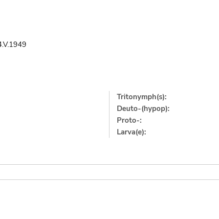
4.V.1949
Tritonymph(s):
Deuto-(hypop):
Proto-:
Larva(e):