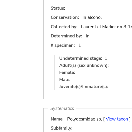
Status:
Conservation:
In alcohol
Collected by:
Laurent et Marlier
on
8-1
Determined by:
in
# specimen:
1
Undetermined stage:
1
Adult(s) (sex unknown):
Female:
Male:
Juvenile(s)/Immature(s):
Systematics
Name:
Polydesmidae sp. [
View taxon
]
Subfamily: