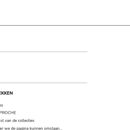
EKKEN
es
t PROCHE
t van de collecties
er we de pagina kunnen omslaan…