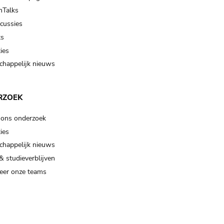
Talks
scussies
ts
ies
happelijk nieuws
RZOEK
 ons onderzoek
ies
happelijk nieuws
& studieverblijven
eer onze teams