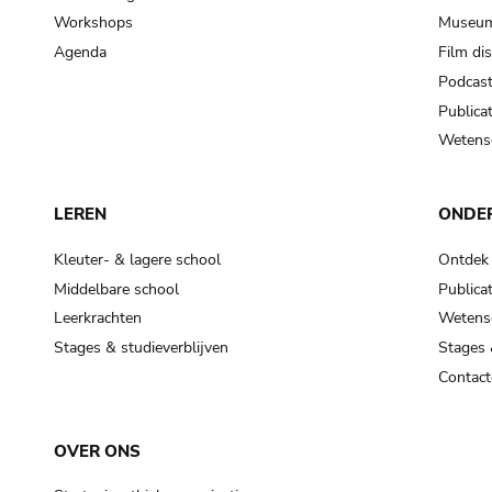
Workshops
Museum
Agenda
Film di
Podcas
Publicat
Wetensc
LEREN
ONDE
Kleuter- & lagere school
Ontdek
Middelbare school
Publicat
Leerkrachten
Wetensc
Stages & studieverblijven
Stages 
Contact
OVER ONS