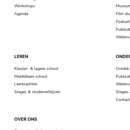
Workshops
Museum
Agenda
Film di
Podcas
Publicat
Wetensc
LEREN
ONDE
Kleuter- & lagere school
Ontdek
Middelbare school
Publicat
Leerkrachten
Wetensc
Stages & studieverblijven
Stages 
Contact
OVER ONS