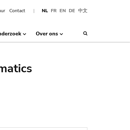
uur
Contact
NL
FR
EN
DE
中文
nderzoek
Over ons
Search
matics