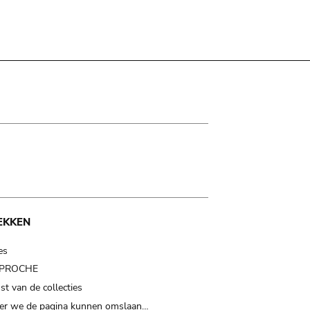
EKKEN
es
t PROCHE
t van de collecties
er we de pagina kunnen omslaan…