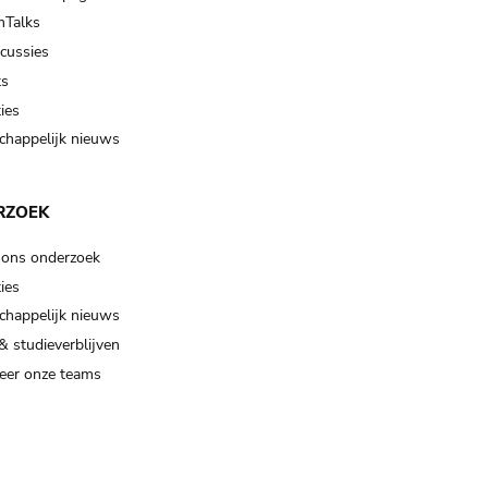
Talks
scussies
ts
ies
happelijk nieuws
RZOEK
 ons onderzoek
ies
happelijk nieuws
& studieverblijven
eer onze teams