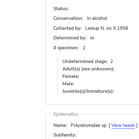
Status:
Conservation:
In alcohol
Collected by:
Leleup N.
on
X.1958
Determined by:
in
# specimen:
2
Undetermined stage:
2
Adult(s) (sex unknown):
Female:
Male:
Juvenile(s)/Immature(s):
Systematics
Name:
Polydesmidae sp. [
View taxon
]
Subfamily: