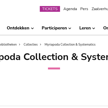
Submenu
TICKETS
Agenda
Pers
Zaalverh
Ontdekken
Participeren
Leren
O
bibliotheken
Collecties
Myriapoda Collection & Systematics
poda Collection & Syste