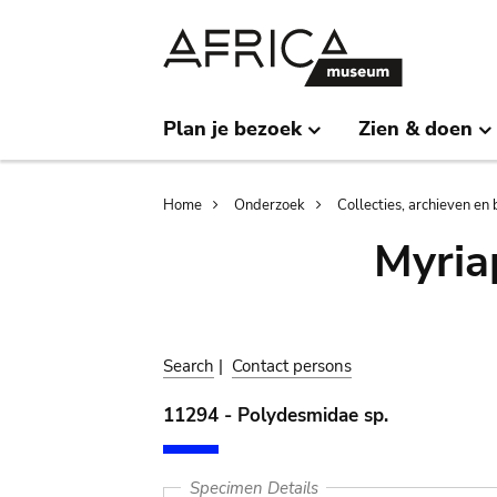
Skip
Skip
to
to
main
search
content
Plan je bezoek
Zien & doen
Breadcrumb
Home
Onderzoek
Collecties, archieven en 
Myria
Search
|
Contact persons
11294 - Polydesmidae sp.
Specimen Details