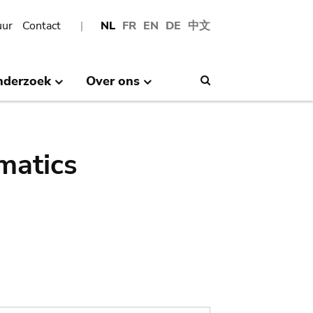
uur
Contact
NL
FR
EN
DE
中文
nderzoek
Over ons
Search
matics