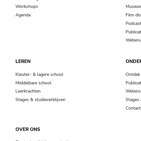
Workshops
Museum
Agenda
Film di
Podcas
Publicat
Wetensc
LEREN
ONDE
Kleuter- & lagere school
Ontdek
Middelbare school
Publicat
Leerkrachten
Wetensc
Stages & studieverblijven
Stages 
Contact
OVER ONS