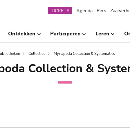
Submenu
TICKETS
Agenda
Pers
Zaalverh
Ontdekken
Participeren
Leren
O
bibliotheken
Collecties
Myriapoda Collection & Systematics
poda Collection & Syste