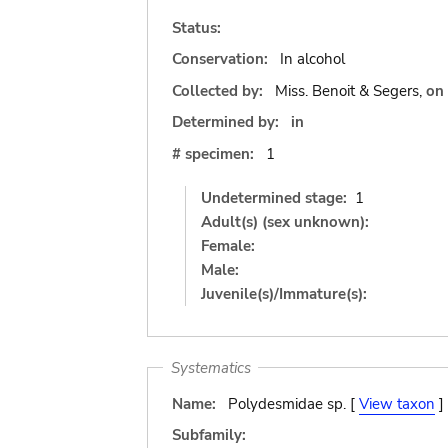
Status:
Conservation:
In alcohol
Collected by:
Miss. Benoit & Segers,
on
Determined by:
in
# specimen:
1
Undetermined stage:
1
Adult(s) (sex unknown):
Female:
Male:
Juvenile(s)/Immature(s):
Systematics
Name:
Polydesmidae sp. [
View taxon
]
Subfamily: