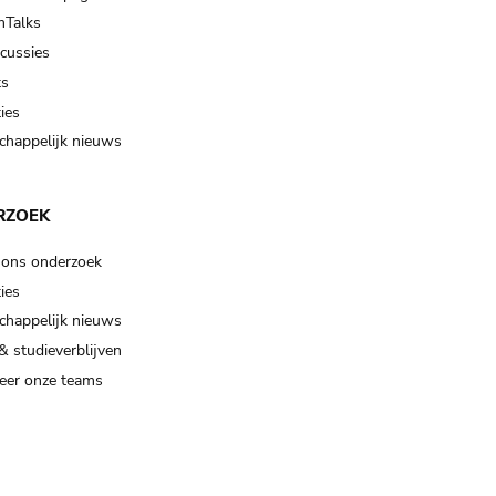
Talks
scussies
ts
ies
happelijk nieuws
RZOEK
 ons onderzoek
ies
happelijk nieuws
& studieverblijven
eer onze teams