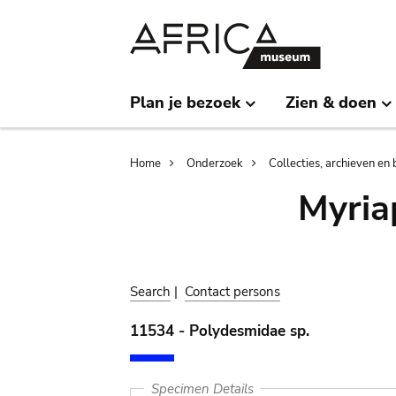
Skip
Skip
to
to
main
search
content
Plan je bezoek
Zien & doen
Breadcrumb
Home
Onderzoek
Collecties, archieven en 
Myria
Search
|
Contact persons
11534 - Polydesmidae sp.
Specimen Details