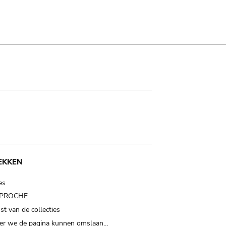
EKKEN
es
t PROCHE
t van de collecties
er we de pagina kunnen omslaan…