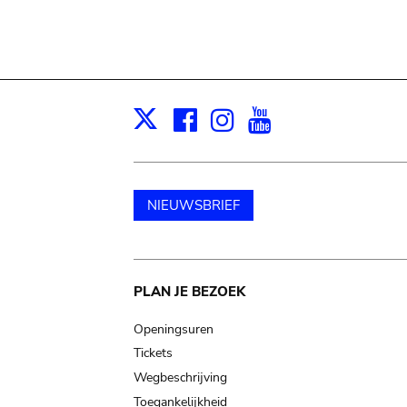
Facebook
Instagram
Youtube
Print
X
NIEUWSBRIEF
Main
PLAN JE BEZOEK
navigation
Openingsuren
Tickets
Wegbeschrijving
Toegankelijkheid