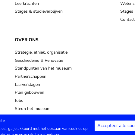
Leerkrachten
Wetensc
Stages & studieverblijven
Stages 
Contact
OVER ONS
Strategie, ethiek, organisatie
Geschiedenis & Renovatie
Standpunten van het museum
Partnerschappen
Jaarverslagen
Plan gebouwen
Jobs
Steun het museum
te.
Accepteer alle coo
kies', ga je akkoord met het opslaan van cookies op
ontact
Privacy instellingen
Juridische me
ebruik van onze site te garanderen.