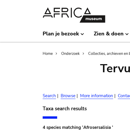
Skip
Skip
to
to
main
search
content
Plan je bezoek
Zien & doen
Breadcrumb
Home
Onderzoek
Collecties, archieven en 
Terv
Search
|
Browse
|
More information
|
Conta
Taxa search results
4 species matching 'Afrosersalisia '