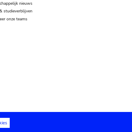
happelijk nieuws
& studieverblijven
eer onze teams
kies
dedelingen
Toegankelijkheidsverklaring