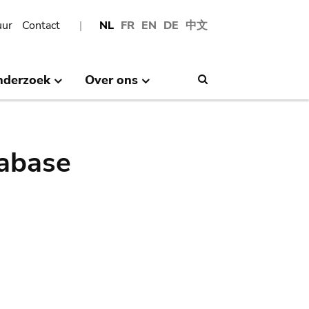
uur
Contact
NL
FR
EN
DE
中文
nderzoek
Over ons
Search
abase