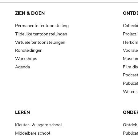
ZIEN & DOEN
ONTD
Permanente tentoonstelling
Collecti
Tijdelijke tentoonstellingen
Projec
Virtuele tentoonstellingen
Herkoms
Rondleidingen
Voorale
Workshops
Museum
Agenda
Film di
Podcas
Publicat
Wetensc
LEREN
ONDE
Kleuter- & lagere school
Ontdek
Middelbare school
Publicat