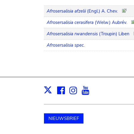
Afrosersalisia afzelii
(Engl.) A. Chev.
Afrosersalisia cerasifera
(Welw.) Aubrév.
Afrosersalisia rwandensis
(Troupin) Liben
Afrosersalisia spec.
Facebook
Instagram
Youtube
Print
X
NIEUWSBRIEF