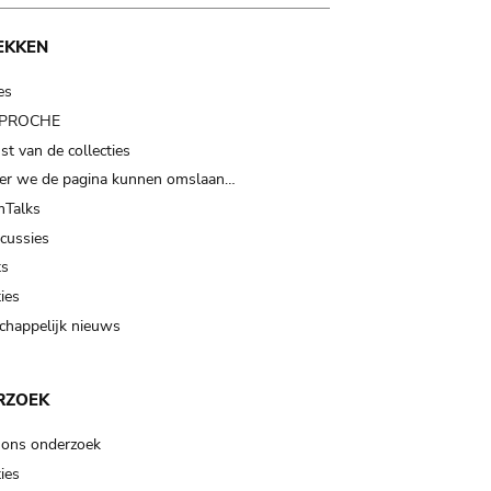
EKKEN
es
t PROCHE
t van de collecties
er we de pagina kunnen omslaan…
Talks
scussies
ts
ies
happelijk nieuws
RZOEK
 ons onderzoek
ies