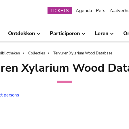
Submenu
TICKETS
Agenda
Pers
Zaalverh
Ontdekken
Participeren
Leren
O
bibliotheken
Collecties
Tervuren Xylarium Wood Database
uren Xylarium Wood Dat
ct persons