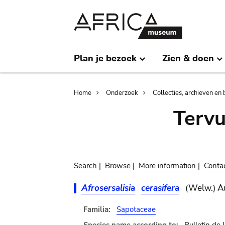
Skip
Skip
to
to
main
search
content
Plan je bezoek
Zien & doen
Breadcrumb
Home
Onderzoek
Collecties, archieven en 
Terv
Search
|
Browse
|
More information
|
Conta
Afrosersalisia
cerasifera
(Welw.) A
Familia:
Sapotaceae