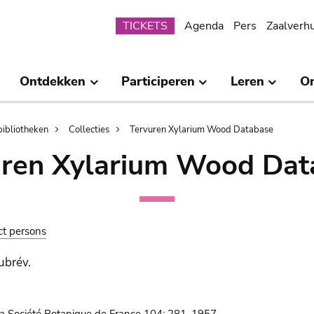
Submenu
TICKETS
Agenda
Pers
Zaalverh
Ontdekken
Participeren
Leren
O
bibliotheken
Collecties
Tervuren Xylarium Wood Database
uren Xylarium Wood Dat
ct persons
ubrév.