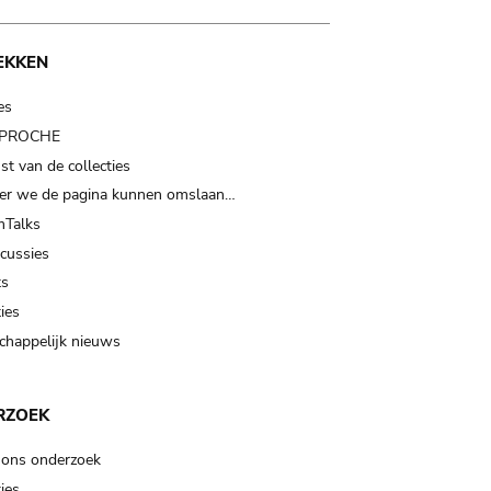
EKKEN
es
t PROCHE
t van de collecties
er we de pagina kunnen omslaan…
Talks
scussies
ts
ies
happelijk nieuws
RZOEK
 ons onderzoek
ies