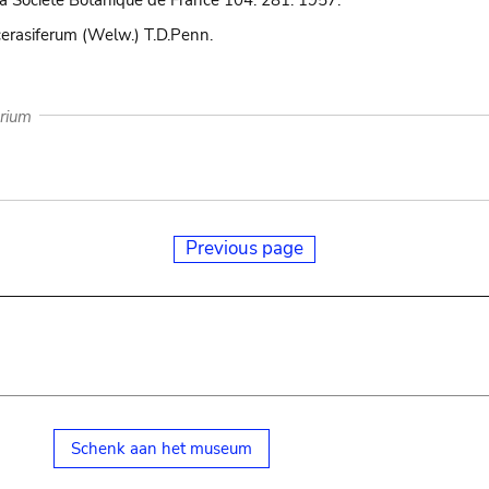
la Société Botanique de France 104: 281. 1957.
erasiferum (Welw.) T.D.Penn.
arium
Previous page
Schenk aan het museum