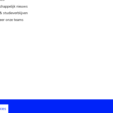
happelijk nieuws
& studieverblijven
eer onze teams
kies