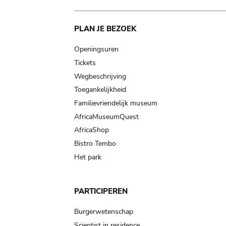
Main
PLAN JE BEZOEK
navigation
Openingsuren
Tickets
Wegbeschrijving
Toegankelijkheid
Familievriendelijk museum
AfricaMuseumQuest
AfricaShop
Bistro Tembo
Het park
PARTICIPEREN
Burgerwetenschap
Scientist in residence