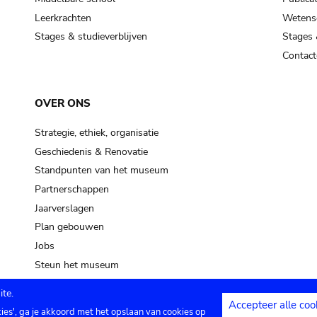
Leerkrachten
Wetensc
Stages & studieverblijven
Stages 
Contact
OVER ONS
Strategie, ethiek, organisatie
Geschiedenis & Renovatie
Standpunten van het museum
Partnerschappen
Jaarverslagen
Plan gebouwen
Jobs
Steun het museum
te.
Accepteer alle coo
kies', ga je akkoord met het opslaan van cookies op