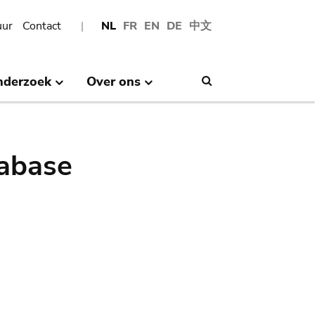
uur
Contact
NL
FR
EN
DE
中文
nderzoek
Over ons
Search
abase