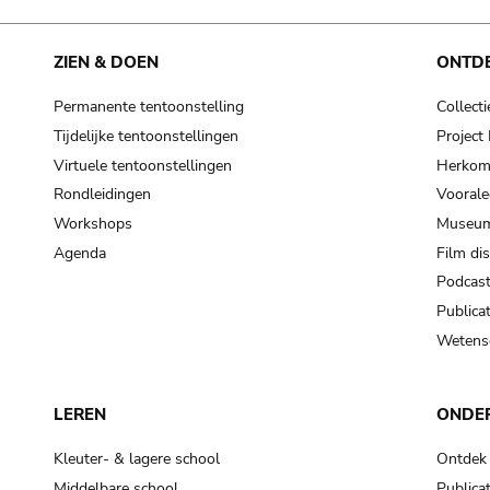
ZIEN & DOEN
ONTD
Permanente tentoonstelling
Collecti
Tijdelijke tentoonstellingen
Projec
Virtuele tentoonstellingen
Herkoms
Rondleidingen
Voorale
Workshops
Museum
Agenda
Film di
Podcas
Publicat
Wetensc
LEREN
ONDE
Kleuter- & lagere school
Ontdek
Middelbare school
Publicat