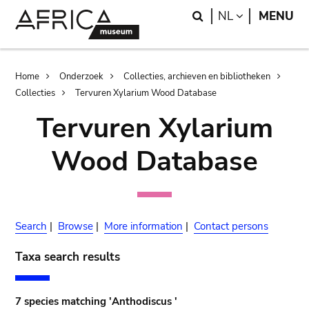
Skip
Skip
Search
LANGUAGE
NL
MENU
to
to
main
search
content
Breadcrumb
Home
Onderzoek
Collecties, archieven en bibliotheken
Collecties
Tervuren Xylarium Wood Database
Tervuren Xylarium
Wood Database
Search
|
Browse
|
More information
|
Contact persons
Taxa search results
7 species matching 'Anthodiscus '