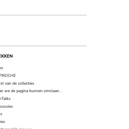
EKKEN
es
t PROCHE
t van de collecties
er we de pagina kunnen omslaan…
Talks
scussies
ts
ies