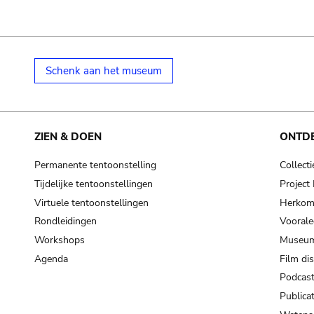
Schenk aan het museum
ZIEN & DOEN
ONTD
Permanente tentoonstelling
Collecti
Tijdelijke tentoonstellingen
Projec
Virtuele tentoonstellingen
Herkoms
Rondleidingen
Voorale
Workshops
Museum
Agenda
Film di
Podcas
Publicat