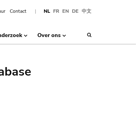
uur
Contact
NL
FR
EN
DE
中文
nderzoek
Over ons
Search
abase