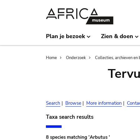
Skip
Skip
to
to
main
search
content
Plan je bezoek
Zien & doen
Breadcrumb
Home
Onderzoek
Collecties, archieven en 
Terv
Search
|
Browse
|
More information
|
Conta
Taxa search results
8 species matching 'Arbutus '