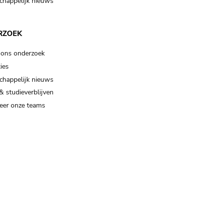
happelijk nieuws
RZOEK
 ons onderzoek
ies
happelijk nieuws
& studieverblijven
eer onze teams