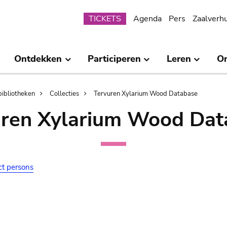
Submenu
TICKETS
Agenda
Pers
Zaalverh
Ontdekken
Participeren
Leren
O
bibliotheken
Collecties
Tervuren Xylarium Wood Database
uren Xylarium Wood Dat
ct persons