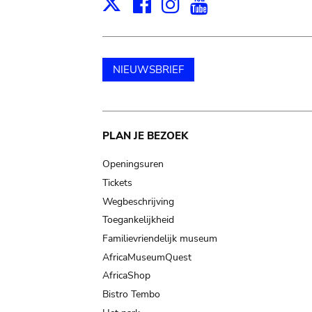
Facebook
Instagram
Youtube
Print
X
NIEUWSBRIEF
Main
PLAN JE BEZOEK
navigation
Openingsuren
Tickets
Wegbeschrijving
Toegankelijkheid
Familievriendelijk museum
AfricaMuseumQuest
AfricaShop
Bistro Tembo