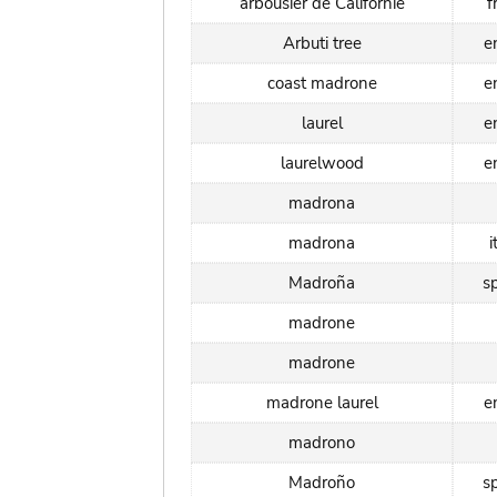
arbousier de Californie
f
Arbuti tree
e
coast madrone
e
laurel
e
laurelwood
e
madrona
madrona
i
Madroña
s
madrone
madrone
madrone laurel
e
madrono
Madroño
s