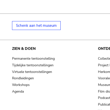
Schenk aan het museum
ZIEN & DOEN
ONTD
Permanente tentoonstelling
Collecti
Tijdelijke tentoonstellingen
Projec
Virtuele tentoonstellingen
Herkoms
Rondleidingen
Voorale
Workshops
Museum
Agenda
Film di
Podcas
Publicat