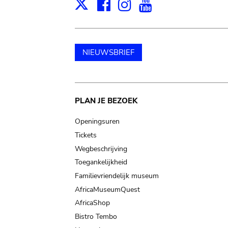
Facebook
Instagram
Youtube
Print
X
NIEUWSBRIEF
Main
PLAN JE BEZOEK
navigation
Openingsuren
Tickets
Wegbeschrijving
Toegankelijkheid
Familievriendelijk museum
AfricaMuseumQuest
AfricaShop
Bistro Tembo