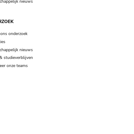
happelijk nieuws
RZOEK
 ons onderzoek
ies
happelijk nieuws
& studieverblijven
eer onze teams