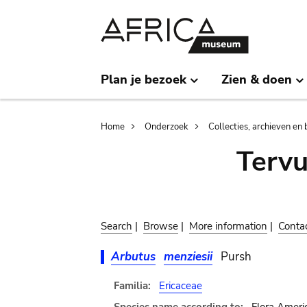
Skip
Skip
to
to
main
search
content
Plan je bezoek
Zien & doen
Breadcrumb
Home
Onderzoek
Collecties, archieven en 
Terv
Search
|
Browse
|
More information
|
Conta
Arbutus
menziesii
Pursh
Familia:
Ericaceae