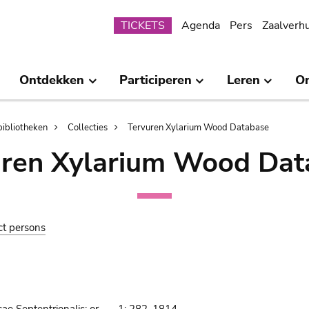
Submenu
TICKETS
Agenda
Pers
Zaalverh
Ontdekken
Participeren
Leren
O
bibliotheken
Collecties
Tervuren Xylarium Wood Database
uren Xylarium Wood Dat
ct persons