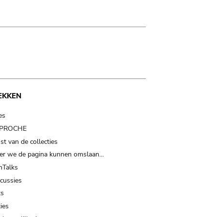
EKKEN
es
t PROCHE
t van de collecties
er we de pagina kunnen omslaan…
Talks
scussies
ts
ies