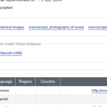
e Septentrionalis; or, . . . 1: 282. 1814.
accepted
otanical images
macroscopic photographs of wood
macroscopi
rom Inside Wood database
on?descid=1686
nguage
Region
Country
erman
http://w
anish