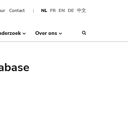
uur
Contact
NL
FR
EN
DE
中文
nderzoek
Over ons
Search
abase