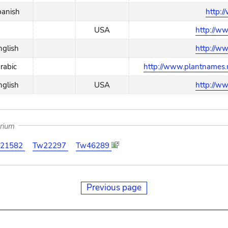
panish
http:/
USA
http://w
nglish
http://w
rabic
http://www.plantnames.u
nglish
USA
http://w
arium
21582
Tw22297
Tw46289
Previous page