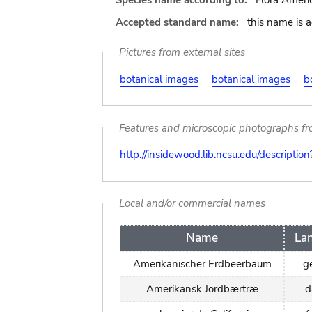
Species name according to:
Flora America
Accepted standard name:
this name is 
Pictures from external sites
botanical images
botanical images
b
Features and microscopic photographs f
http://insidewood.lib.ncsu.edu/descripti
Local and/or commercial names
Name
La
Amerikanischer Erdbeerbaum
g
Amerikansk Jordbærtræ
d