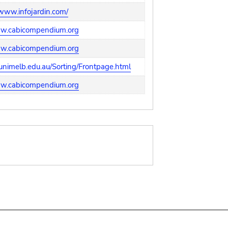
/www.infojardin.com/
ww.cabicompendium.org
ww.cabicompendium.org
nimelb.edu.au/Sorting/Frontpage.html
ww.cabicompendium.org