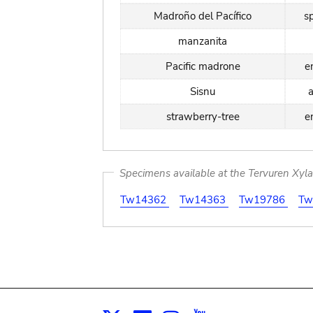
Madroño del Pacífico
s
manzanita
Pacific madrone
e
Sisnu
a
strawberry-tree
e
Specimens available at the Tervuren Xyl
Tw14362
Tw14363
Tw19786
Tw