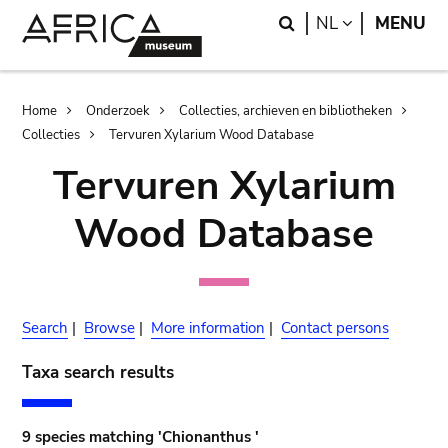
Skip
Skip
Search
LANGUAGE
NL
MENU
to
to
main
search
content
Breadcrumb
Home
Onderzoek
Collecties, archieven en bibliotheken
Collecties
Tervuren Xylarium Wood Database
Tervuren Xylarium
Wood Database
Search
|
Browse
|
More information
|
Contact persons
Taxa search results
9 species matching 'Chionanthus '