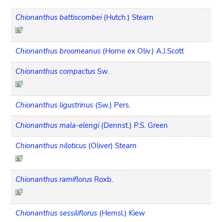
Chionanthus battiscombei
(Hutch.) Stearn
Chionanthus broomeanus
(Horne ex Oliv.) A.J.Scott
Chionanthus compactus
Sw.
Chionanthus ligustrinus
(Sw.) Pers.
Chionanthus mala-elengi
(Dennst.) P.S. Green
Chionanthus niloticus
(Oliver) Stearn
Chionanthus ramiflorus
Roxb.
Chionanthus sessiliflorus
(Hemsl.) Kiew