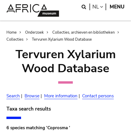
Skip
Skip
Search
LANGUAGE
NL
MENU
to
to
main
search
content
Breadcrumb
Home
Onderzoek
Collecties, archieven en bibliotheken
Collecties
Tervuren Xylarium Wood Database
Tervuren Xylarium
Wood Database
Search
|
Browse
|
More information
|
Contact persons
Taxa search results
6 species matching 'Coprosma '