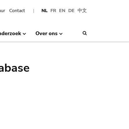
uur
Contact
NL
FR
EN
DE
中文
nderzoek
Over ons
Search
abase