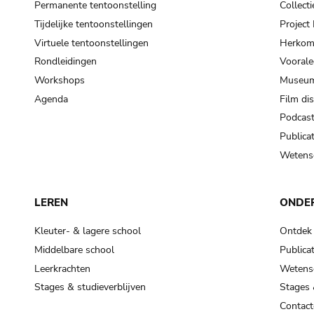
Permanente tentoonstelling
Collecti
Tijdelijke tentoonstellingen
Projec
Virtuele tentoonstellingen
Herkoms
Rondleidingen
Voorale
Workshops
Museum
Agenda
Film di
Podcas
Publicat
Wetensc
LEREN
ONDE
Kleuter- & lagere school
Ontdek
Middelbare school
Publicat
Leerkrachten
Wetensc
Stages & studieverblijven
Stages 
Contact