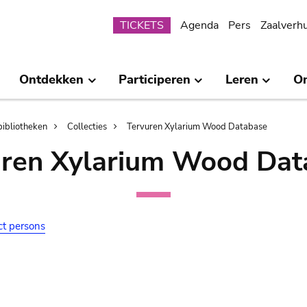
Submenu
TICKETS
Agenda
Pers
Zaalverh
Ontdekken
Participeren
Leren
O
bibliotheken
Collecties
Tervuren Xylarium Wood Database
uren Xylarium Wood Dat
ct persons