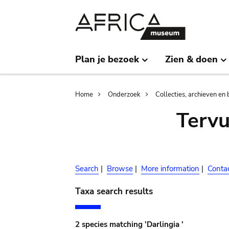
Skip
Skip
to
to
main
search
content
Plan je bezoek
Zien & doen
Breadcrumb
Home
Onderzoek
Collecties, archieven en 
Terv
Search
|
Browse
|
More information
|
Conta
Taxa search results
2 species matching 'Darlingia '