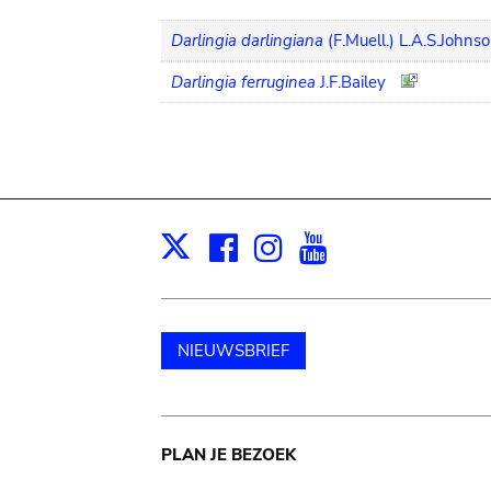
Darlingia darlingiana
(F.Muell.) L.A.S.Johns
Darlingia ferruginea
J.F.Bailey
Facebook
Instagram
Youtube
Print
X
NIEUWSBRIEF
Main
PLAN JE BEZOEK