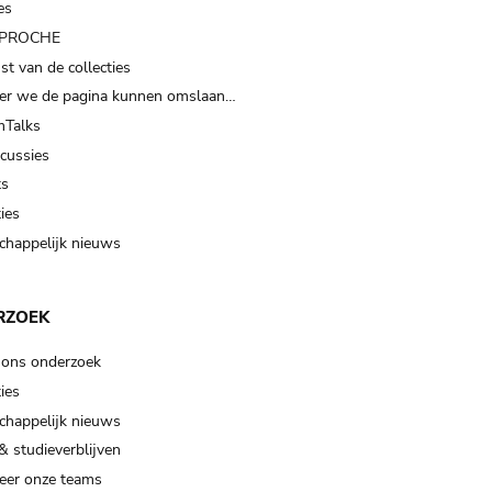
es
t PROCHE
t van de collecties
er we de pagina kunnen omslaan…
Talks
scussies
ts
ies
happelijk nieuws
RZOEK
 ons onderzoek
ies
happelijk nieuws
& studieverblijven
eer onze teams