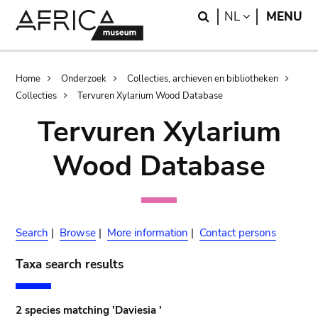
Skip
Skip
Search
LANGUAGE
NL
MENU
to
to
main
search
content
Breadcrumb
Home
Onderzoek
Collecties, archieven en bibliotheken
Collecties
Tervuren Xylarium Wood Database
Tervuren Xylarium
Wood Database
Search
|
Browse
|
More information
|
Contact persons
Taxa search results
2 species matching 'Daviesia '