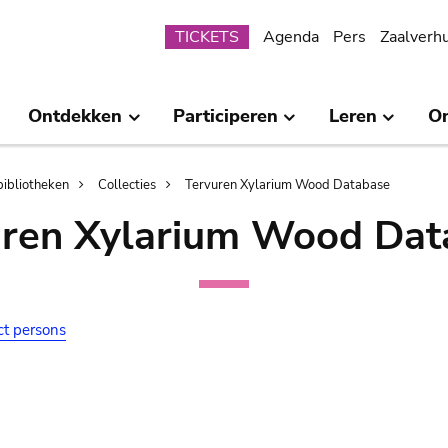
Submenu
TICKETS
Agenda
Pers
Zaalverh
Ontdekken
Participeren
Leren
O
bibliotheken
Collecties
Tervuren Xylarium Wood Database
uren Xylarium Wood Dat
ct persons