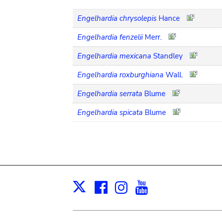
Engelhardia chrysolepis
Hance
Engelhardia fenzelii
Merr.
Engelhardia mexicana
Standley
Engelhardia roxburghiana
Wall.
Engelhardia serrata
Blume
Engelhardia spicata
Blume
Facebook
Instagram
Youtube
Print
X