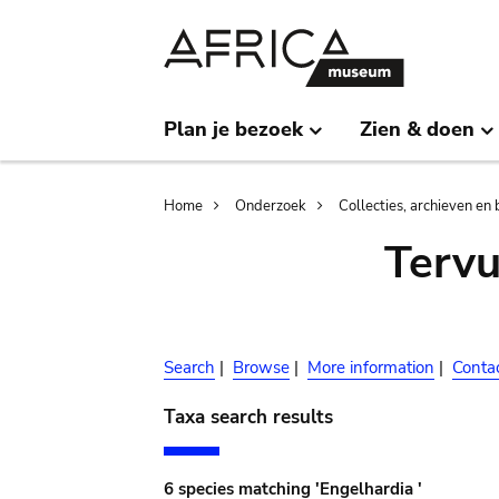
Skip
Skip
to
to
main
search
content
Plan je bezoek
Zien & doen
Breadcrumb
Home
Onderzoek
Collecties, archieven en 
Terv
Search
|
Browse
|
More information
|
Conta
Taxa search results
6 species matching 'Engelhardia '