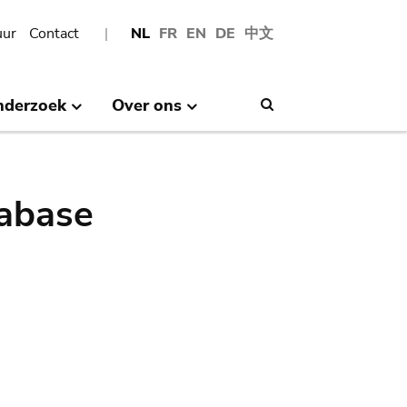
uur
Contact
NL
FR
EN
DE
中文
nderzoek
Over ons
Search
abase