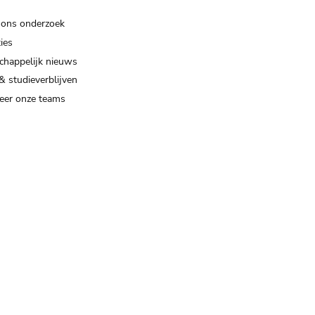
 ons onderzoek
ies
happelijk nieuws
& studieverblijven
eer onze teams