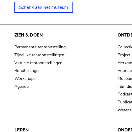
Schenk aan het museum
ZIEN & DOEN
ONTD
Permanente tentoonstelling
Collecti
Tijdelijke tentoonstellingen
Projec
Virtuele tentoonstellingen
Herkoms
Rondleidingen
Voorale
Workshops
Museum
Agenda
Film di
Podcas
Publicat
Wetensc
LEREN
ONDE