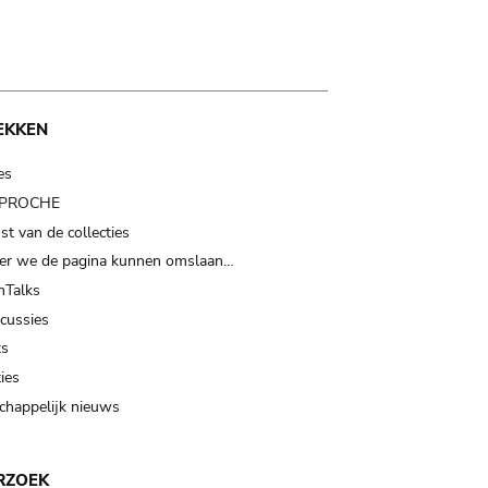
EKKEN
es
t PROCHE
t van de collecties
er we de pagina kunnen omslaan…
Talks
scussies
ts
ies
happelijk nieuws
RZOEK