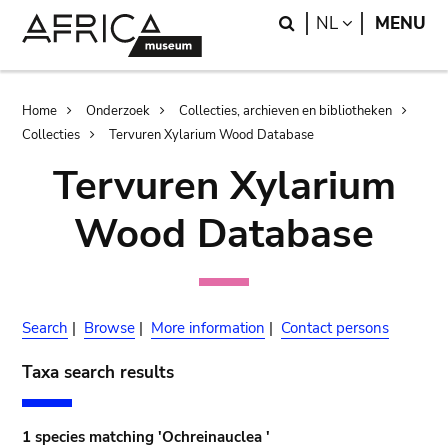
Skip
Skip
Search
LANGUAGE
NL
MENU
to
to
main
search
content
Breadcrumb
Home
Onderzoek
Collecties, archieven en bibliotheken
Collecties
Tervuren Xylarium Wood Database
Tervuren Xylarium
Wood Database
Search
|
Browse
|
More information
|
Contact persons
Taxa search results
1 species matching 'Ochreinauclea '