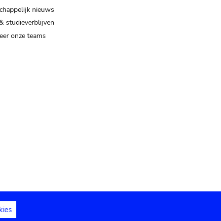
happelijk nieuws
& studieverblijven
eer onze teams
kies