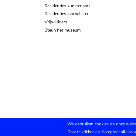
Residenties kunstenaars
Residenties journalisten
Vrijwilligers
Steun het museum
We gebruiken cookies op onze websi
Door te klikken op 'Accepteer alle coo