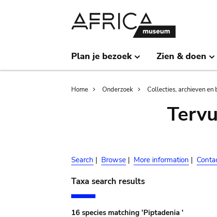
Skip
Skip
to
to
main
search
content
Plan je bezoek
Zien & doen
Breadcrumb
Home
Onderzoek
Collecties, archieven en 
Terv
Search
|
Browse
|
More information
|
Conta
Taxa search results
16 species matching 'Piptadenia '