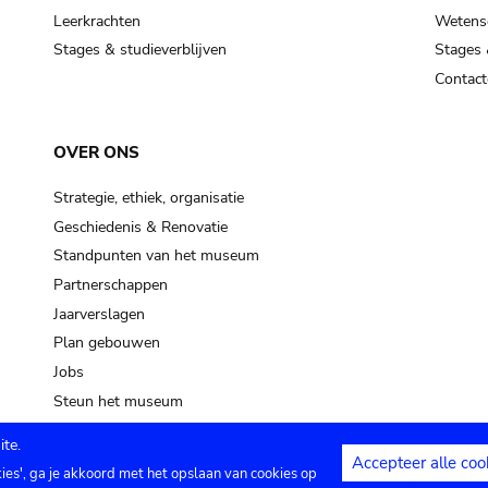
Leerkrachten
Wetensc
Stages & studieverblijven
Stages 
Contact
OVER ONS
Strategie, ethiek, organisatie
Geschiedenis & Renovatie
Standpunten van het museum
Partnerschappen
Jaarverslagen
Plan gebouwen
Jobs
Steun het museum
te.
Accepteer alle coo
kies', ga je akkoord met het opslaan van cookies op