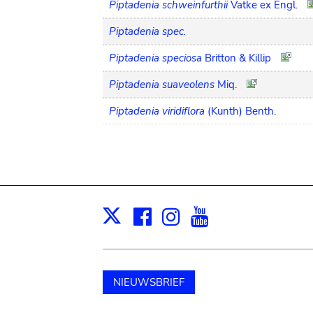
Piptadenia schweinfurthii
Vatke ex Engl.
Piptadenia spec.
Piptadenia speciosa
Britton & Killip
Piptadenia suaveolens
Miq.
Piptadenia viridiflora
(Kunth) Benth.
Facebook
Instagram
Youtube
Print
X
NIEUWSBRIEF