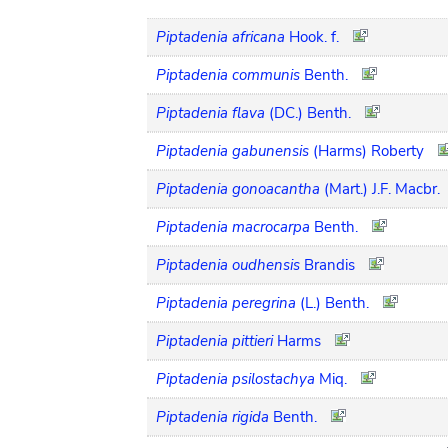
Piptadenia africana
Hook. f.
Piptadenia communis
Benth.
Piptadenia flava
(DC.) Benth.
Piptadenia gabunensis
(Harms) Roberty
Piptadenia gonoacantha
(Mart.) J.F. Macbr.
Piptadenia macrocarpa
Benth.
Piptadenia oudhensis
Brandis
Piptadenia peregrina
(L.) Benth.
Piptadenia pittieri
Harms
Piptadenia psilostachya
Miq.
Piptadenia rigida
Benth.