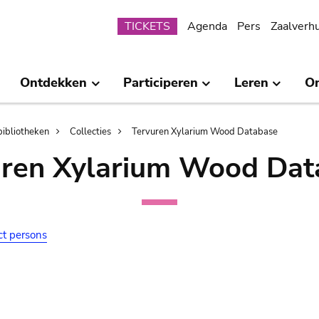
Submenu
TICKETS
Agenda
Pers
Zaalverh
Ontdekken
Participeren
Leren
O
bibliotheken
Collecties
Tervuren Xylarium Wood Database
uren Xylarium Wood Dat
ct persons