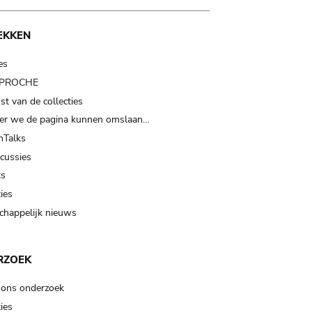
EKKEN
es
t PROCHE
t van de collecties
er we de pagina kunnen omslaan…
Talks
scussies
ts
ies
happelijk nieuws
RZOEK
 ons onderzoek
ies