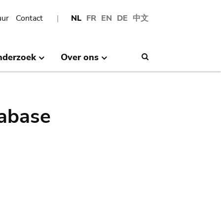
uur
Contact
NL
FR
EN
DE
中文
nderzoek
Over ons
Search
abase