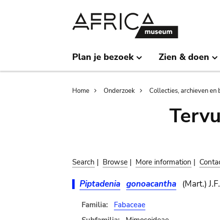
Skip
Skip
to
to
main
search
content
Plan je bezoek
Zien & doen
Breadcrumb
Home
Onderzoek
Collecties, archieven en 
Terv
Search
|
Browse
|
More information
|
Conta
Piptadenia
gonoacantha
(Mart.) J.F
Familia:
Fabaceae