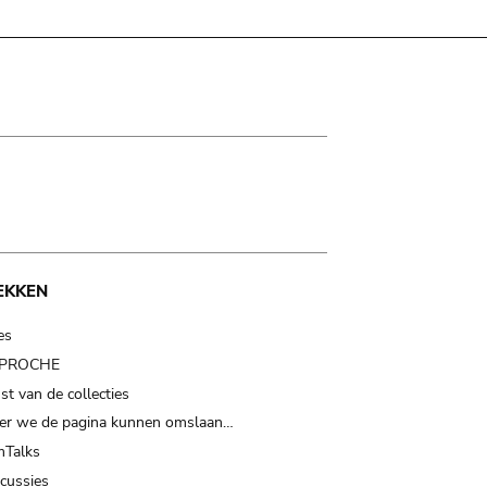
EKKEN
es
t PROCHE
t van de collecties
er we de pagina kunnen omslaan…
Talks
scussies