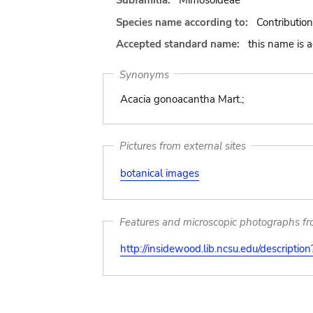
Subfamilia:
Mimosoideae
Species name according to:
Contributio
Accepted standard name:
this name is 
Synonyms
Acacia gonoacantha Mart.;
Pictures from external sites
botanical images
Features and microscopic photographs f
http://insidewood.lib.ncsu.edu/descripti