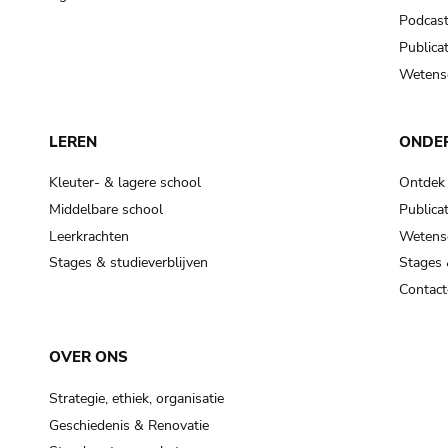
Podcas
Publicat
Wetensc
LEREN
ONDE
Kleuter- & lagere school
Ontdek
Middelbare school
Publicat
Leerkrachten
Wetensc
Stages & studieverblijven
Stages 
Contact
OVER ONS
Strategie, ethiek, organisatie
Geschiedenis & Renovatie