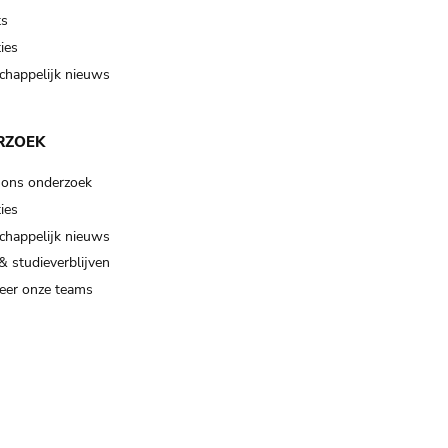
ts
ies
happelijk nieuws
RZOEK
 ons onderzoek
ies
happelijk nieuws
& studieverblijven
eer onze teams