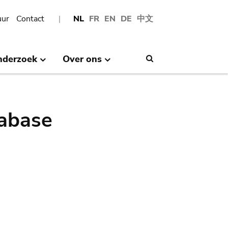
uur
Contact
NL
FR
EN
DE
中文
nderzoek
Over ons
Search
abase