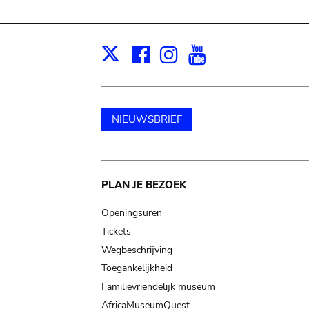
Facebook
Instagram
Youtube
Print
X
NIEUWSBRIEF
Main
PLAN JE BEZOEK
navigation
Openingsuren
Tickets
Wegbeschrijving
Toegankelijkheid
Familievriendelijk museum
AfricaMuseumQuest