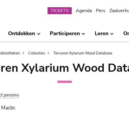
Submenu
TICKETS
Agenda
Pers
Zaalverh
Ontdekken
Participeren
Leren
O
bibliotheken
Collecties
Tervuren Xylarium Wood Database
uren Xylarium Wood Dat
ct persons
. Macbr.