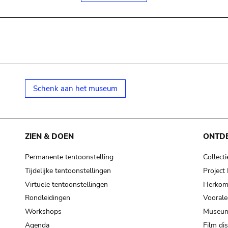
Schenk aan het museum
ZIEN & DOEN
ONTD
Permanente tentoonstelling
Collecti
Tijdelijke tentoonstellingen
Projec
Virtuele tentoonstellingen
Herkoms
Rondleidingen
Voorale
Workshops
Museum
Agenda
Film di