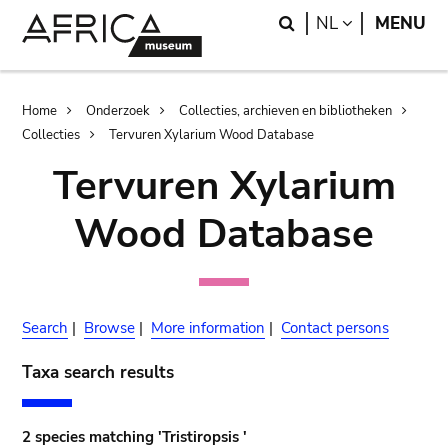
Skip
Skip
Search
LANGUAGE
NL
MENU
to
to
main
search
content
Breadcrumb
Home
Onderzoek
Collecties, archieven en bibliotheken
Collecties
Tervuren Xylarium Wood Database
Tervuren Xylarium
Wood Database
Search
|
Browse
|
More information
|
Contact persons
Taxa search results
2 species matching 'Tristiropsis '