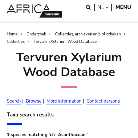
Skip
Skip
Search
LANGUAGE
NL
MENU
to
to
main
search
content
Breadcrumb
Home
Onderzoek
Collecties, archieven en bibliotheken
Collecties
Tervuren Xylarium Wood Database
Tervuren Xylarium
Wood Database
Search
|
Browse
|
More information
|
Contact persons
Taxa search results
1 species matching 'cfr. Acanthaceae '