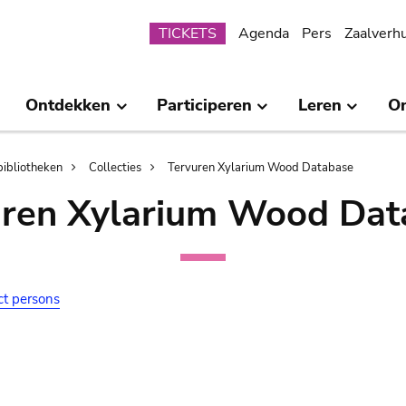
Submenu
TICKETS
Agenda
Pers
Zaalverh
Ontdekken
Participeren
Leren
O
bibliotheken
Collecties
Tervuren Xylarium Wood Database
uren Xylarium Wood Dat
ct persons