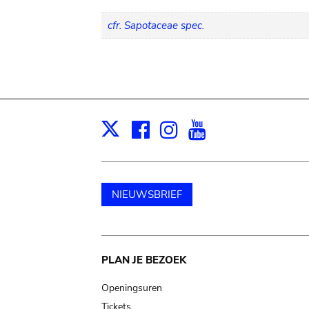
cfr. Sapotaceae spec.
Facebook
Instagram
Youtube
Print
X
NIEUWSBRIEF
Main
PLAN JE BEZOEK
navigation
Openingsuren
Tickets