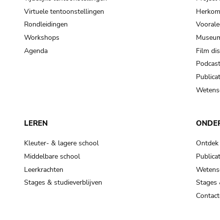
Virtuele tentoonstellingen
Herkoms
Rondleidingen
Voorale
Workshops
Museum
Agenda
Film di
Podcas
Publicat
Wetensc
LEREN
ONDE
Kleuter- & lagere school
Ontdek
Middelbare school
Publicat
Leerkrachten
Wetensc
Stages & studieverblijven
Stages 
Contact