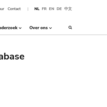
uur
Contact
NL
FR
EN
DE
中文
nderzoek
Over ons
Search
abase