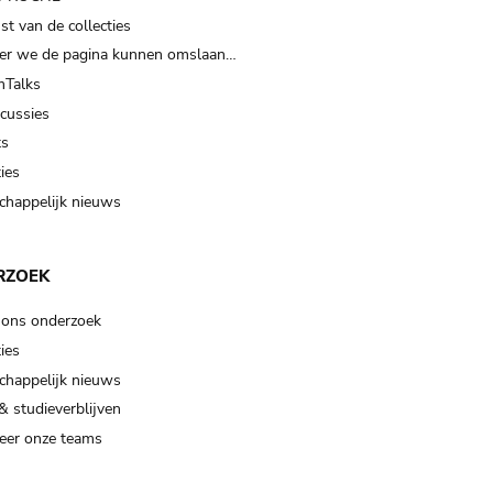
t van de collecties
er we de pagina kunnen omslaan…
Talks
scussies
ts
ies
happelijk nieuws
RZOEK
 ons onderzoek
ies
happelijk nieuws
& studieverblijven
eer onze teams