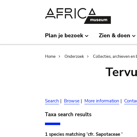
Skip
Skip
to
to
main
search
content
Plan je bezoek
Zien & doen
Breadcrumb
Home
Onderzoek
Collecties, archieven en 
Terv
Search
|
Browse
|
More information
|
Conta
Taxa search results
1 species matching 'cfr. Sapotaceae '